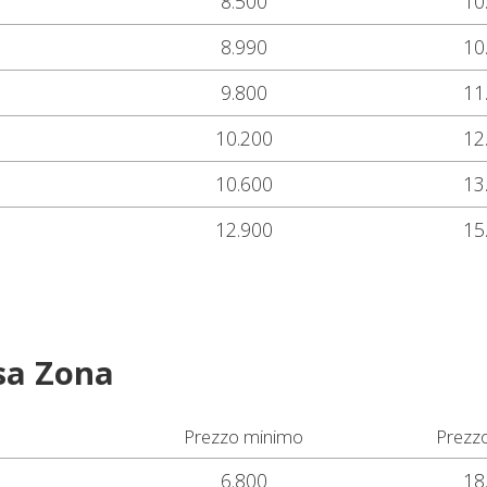
8.500
10
8.990
10
9.800
11
10.200
12
10.600
13
12.900
15
sa Zona
Prezzo minimo
Prezz
6.800
18