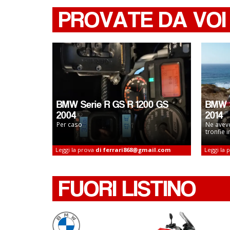
PROVATE DA VOI
BMW Serie R GS R 1200 GS
BMW S
2004
2014
Per caso
Ne avevo
tronfie i
Leggi la prova
di ferrari868@gmail.com
Leggi la
FUORI LISTINO