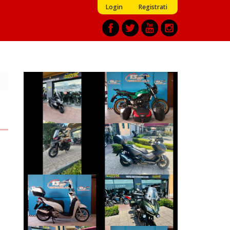
Login
Registrati
HONDA FORZA-
KAWASAKI Z650
300
€ 6.790 €
€ 3.750 €
BENELLI TRK
HONDA ADV-350
€ 7.490 €
€ 5.190 €
KAWASAKI
HONDA SH
VERSYS
€ 2.790 €
€ 5.590 €