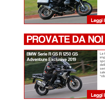
PROVATE DA NOI
BMW Serie R GS R 1250 GS
La 
imp
Adventure Exclusive 2019
spo
del
ser
sal
“ob