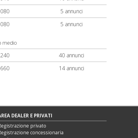
.080
5 annunci
.080
5 annunci
o medio
.240
40 annunci
.660
14 annunci
AREA DEALER E PRIVATI
Registrazione privato
Registrazione concessionaria