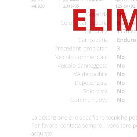
44.830
2016-05
125 cv (92
Garanzia
No
Colore carrozzeria
Bianco
Cilindrata
1170 cc
Carrozzeria
Enduro
Precedenti propietari
3
Veicolo commerciale
No
Veicolo danneggiato
No
IVA deducibile
No
Depotenziata
No
Solo pista
No
Gomme nuove
No
La descrizione e le specifiche tecniche po
Per favore, contatta sempre il venditore p
acquisto.