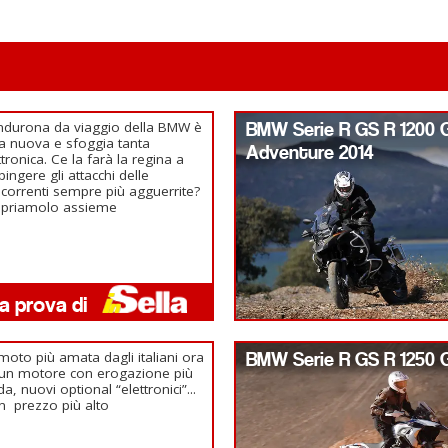
ndurona da viaggio della BMW è
BMW Serie R GS R 1200 
ta nuova e sfoggia tanta
Adventure 2014
ttronica. Ce la farà la regina a
pingere gli attacchi delle
correnti sempre più agguerrite?
opriamolo assieme
moto più amata dagli italiani ora
BMW Serie R GS R 1250 
un motore con erogazione più
ida, nuovi optional “elettronici”...
n prezzo più alto