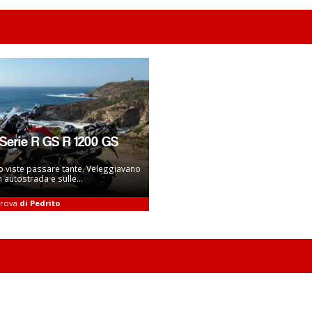
erie R GS R 1200 GS
 viste passare tante. Veleggiavano
n autostrada e sulle...
 prova
di Pedrito