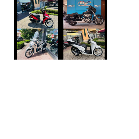
HARLEY-
HONDA VISION
DAVIDSON
STREET
€ 1.590 €
€ 16.990 €
HONDA SH
HONDA SH
€ 3.150 €
€ 3.390 €