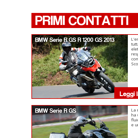
PRIMI CONTATTI
BMW Serie R GS R 1200 GS 2013
L'e
tut
ele
res
con
Sc
BMW Serie R GS
La 
ha 
flu
e u