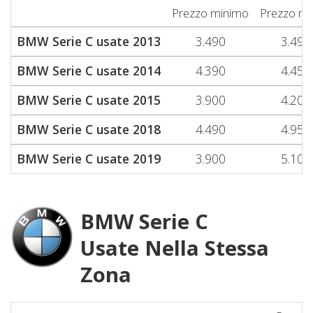
Prezzo minimo
Prezzo m
BMW Serie C usate 2013
3.490
3.490
BMW Serie C usate 2014
4.390
4.450
BMW Serie C usate 2015
3.900
4.200
BMW Serie C usate 2018
4.490
4.950
BMW Serie C usate 2019
3.900
5.100
BMW Serie C
Usate Nella Stessa
Zona