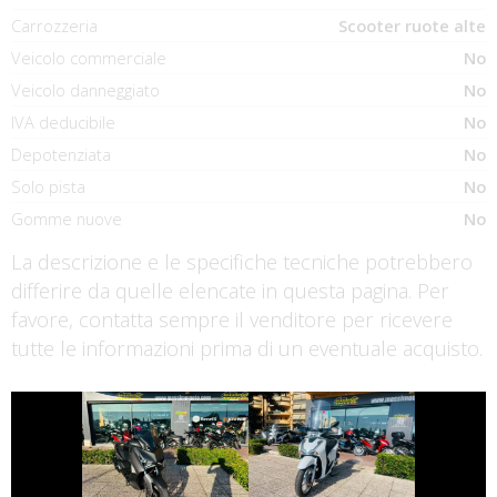
Carrozzeria
Scooter ruote alte
Veicolo commerciale
No
Veicolo danneggiato
No
IVA deducibile
No
Depotenziata
No
Solo pista
No
Gomme nuove
No
La descrizione e le specifiche tecniche potrebbero
differire da quelle elencate in questa pagina. Per
favore, contatta sempre il venditore per ricevere
tutte le informazioni prima di un eventuale acquisto.
€ 5.350 €
€ 2.490 €
YAMAHA XMAX
HONDA SH
€ 1.590 €
€ 4.490 €