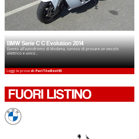
BMW Serie C C Evolution 2014
Evento all’autodromo di Modena, curioso di provare un veicolo
elettrico e unico...
Leggi la prova
di PariTheBest93
FUORI LISTINO