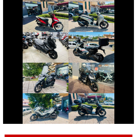
HONDA VISION
HONDA SH
€ 2.590 €
€ 9.999 €
SYM JET
HONDA X-ADV
€ 3.490 €
€ 2.490 €
HONDA SH
SYM SYMPHONY
€ 5.790 €
€ 3.650 €
HONDA ADV-350
HONDA SH