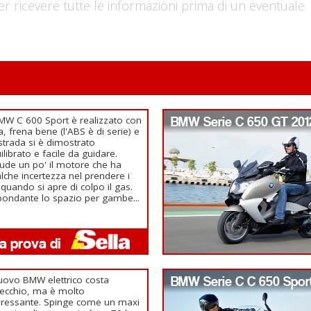
er ricevere tutte le informazioni prima di un eventuale
BMW C 600 Sport è realizzato con
BMW Serie C 650 GT 201
a, frena bene (l'ABS è di serie) e
strada si è dimostrato
ilibrato e facile da guidare.
ude un po' il motore che ha
lche incertezza nel prendere i
i quando si apre di colpo il gas.
ondante lo spazio per gambe...
nuovo BMW elettrico costa
BMW Serie C C 650 Spor
ecchio, ma è molto
eressante. Spinge come un maxi