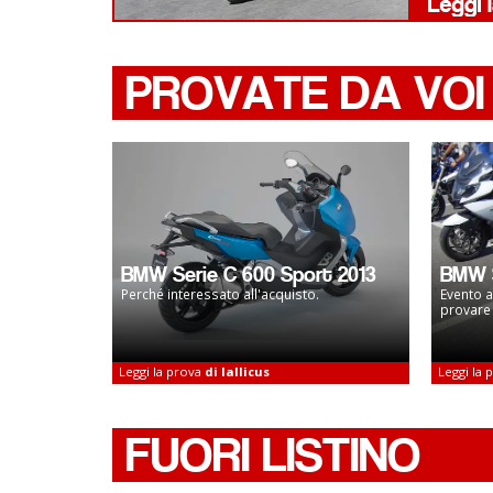
PROVATE DA VOI
BMW Serie C 600 Sport 2013
BMW S
Perché interessato all'acquisto.
Evento a
provare 
Leggi la prova
di lallicus
Leggi la
FUORI LISTINO