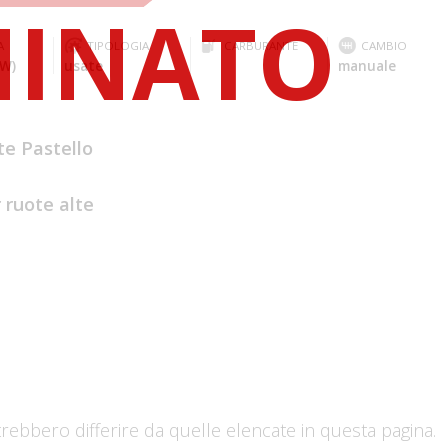
A
TIPOLOGIA
CARBURANTE
CAMBIO
kW)
usate
manuale
te Pastello
 ruote alte
trebbero differire da quelle elencate in questa pagina.