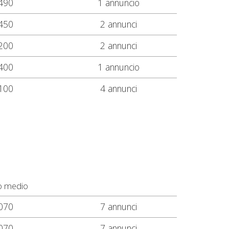
490
1 annuncio
450
2 annunci
200
2 annunci
400
1 annuncio
100
4 annunci
o medio
070
7 annunci
070
7 annunci