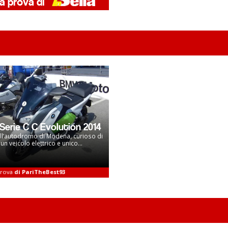
erie C C Evolution 2014
ll’autodromo di Modena, curioso di
un veicolo elettrico e unico...
 prova
di PariTheBest93