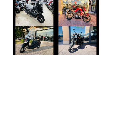
SYM JET
KEEWAY RKF
€ 2.590 €
€ 2.800 €
SWM GRAN-
PIAGGIO MEDLEY
MILANO
€ 2.990 €
€ 2.350 €