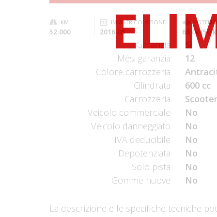
KM
IMMATRICOLAZIONE
POTENZ
52.000
2016-05
68 cv (50 
Garanzia
Sì
Mesi garanzia
12
Colore carrozzeria
Antraci
Cilindrata
600 cc
Carrozzeria
Scooter
Veicolo commerciale
No
Veicolo danneggiato
No
IVA deducibile
No
Depotenziata
No
Solo pista
No
Gomme nuove
No
La descrizione e le specifiche tecniche po