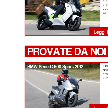
a b
e 1
pat
gen
PROVATE DA NOI
BMW Serie C 600 Sport 2012
Il 
cic
sca
ele