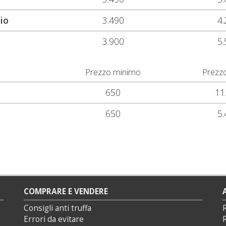
io
3.490
4.
3.900
5.
Prezzo minimo
Prezz
650
11
650
5.
COMPRARE E VENDERE
Consigli anti truffa
Errori da evitare