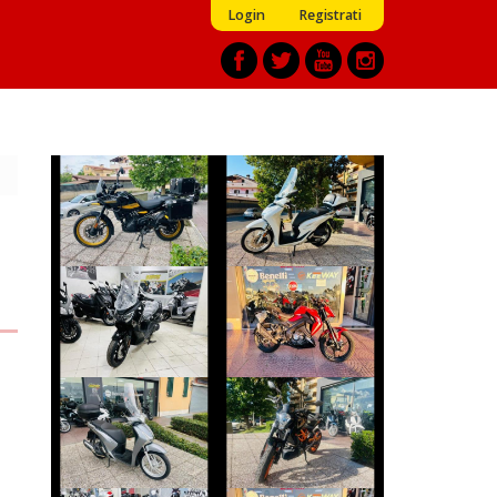
Login
Registrati
ROYAL-ENFIELD
HONDA SH
HIMALAYAN
€ 2.890 €
€ 4.999 €
SYM JOYRIDE
KEEWAY RKF
€ 4.290 €
€ 2.800 €
HONDA SH
KTM DUKE-390
€ 1.999 €
€ 2.990 €