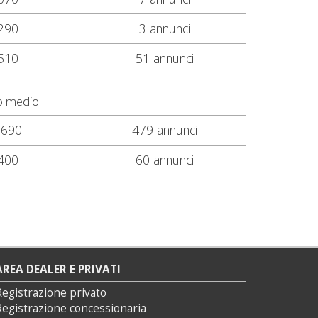
290
3 annunci
510
51 annunci
o medio
.690
479 annunci
400
60 annunci
AREA DEALER E PRIVATI
Registrazione privato
Registrazione concessionaria