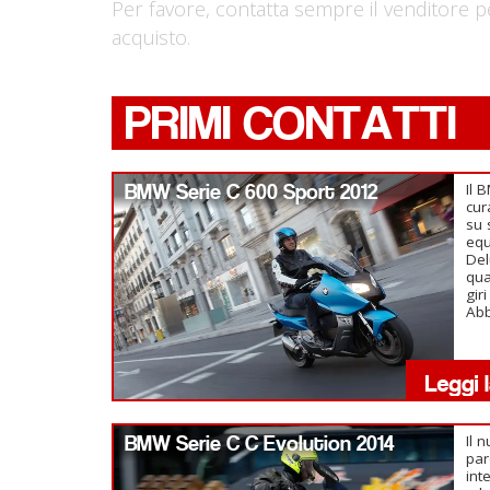
Per favore, contatta sempre il venditore p
acquisto.
PRIMI CONTATTI
BMW Serie C 600 Sport 2012
Il 
cur
su 
equ
Del
qua
gir
Abb
BMW Serie C C Evolution 2014
Il 
par
int