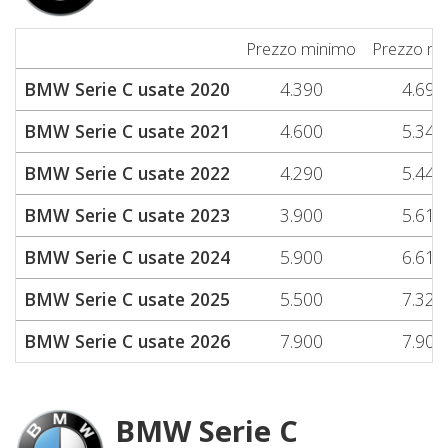
Prezzo minimo
Prezzo m
BMW Serie C usate 2020
4.390
4.690
BMW Serie C usate 2021
4.600
5.340
BMW Serie C usate 2022
4.290
5.440
BMW Serie C usate 2023
3.900
5.610
BMW Serie C usate 2024
5.900
6.610
BMW Serie C usate 2025
5.500
7.320
BMW Serie C usate 2026
7.900
7.900
BMW Serie C