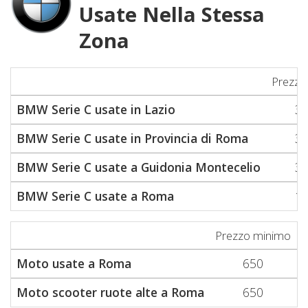
Usate Nella Stessa
Zona
Prezzo
BMW Serie C usate in Lazio
3.
BMW Serie C usate in Provincia di Roma
3.
BMW Serie C usate a Guidonia Montecelio
3.
BMW Serie C usate a Roma
1.
Prezzo minimo
P
Moto usate a Roma
650
Moto scooter ruote alte a Roma
650