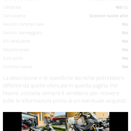
Cilindrata
400 cc
Carrozzeria
Scooter ruote alte
Veicolo commerciale
No
Veicolo danneggiato
No
IVA deducibile
No
Depotenziata
No
Solo pista
No
Gomme nuove
No
La descrizione e le specifiche tecniche potrebbero
differire da quelle elencate in questa pagina. Per
favore, contatta sempre il venditore per ricevere
tutte le informazioni prima di un eventuale acquisto.
€ 2.590 €
€ 6.990 €
HONDA SH
SYM ADX-400