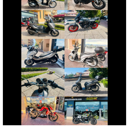
€ 3.290 €
€ 5.990 €
YAMAHA XMAX
YAMAHA MT-07
€ 4.250 €
€ 2.490 €
HONDA FORZA-
HONDA SH
350
€ 2.490 €
€ 2.390 €
YAMAHA SR
HONDA SH
€ 2.800 €
€ 10.490 €
KEEWAY RKF
BMW R-NINET