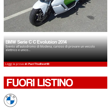
BMW Serie C C Evolution 2014
Evento all’autodromo di Modena, curioso di provare un veicolo
elettrico e unico...
Leggi la prova
di PariTheBest93
FUORI LISTINO