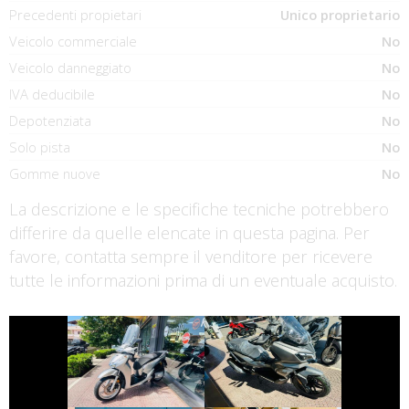
Precedenti propietari
Unico proprietario
Veicolo commerciale
No
Veicolo danneggiato
No
IVA deducibile
No
Depotenziata
No
Solo pista
No
Gomme nuove
No
La descrizione e le specifiche tecniche potrebbero
differire da quelle elencate in questa pagina. Per
favore, contatta sempre il venditore per ricevere
tutte le informazioni prima di un eventuale acquisto.
€ 3.150 €
€ 4.690 €
HONDA SH
SYM ADX-300
€ 1.490 €
€ 6.990 €