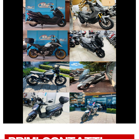
HONDA FORZA
SYM ADX-400
€ 6.790 €
€ 2.590 €
SUZUKI V-STROM
SYM JET
€ 6.590 €
€ 4.590 €
DUCATI
HONDA FORZA-
SCRAMBLER
350
€ 2.490 €
€ 12.990 €
HONDA AFRICA-
SYM SYMPHONY
TWIN