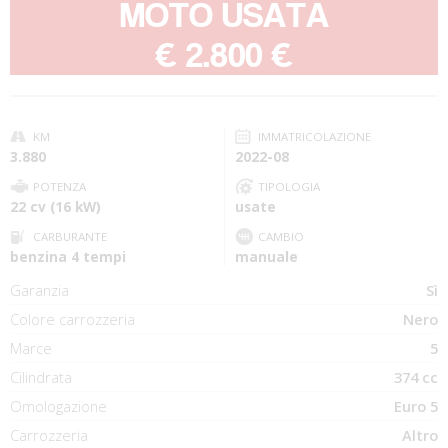
MOTO USATA
-
€ 2.800 €
KM
IMMATRICOLAZIONE
3.880
2022-08
POTENZA
TIPOLOGIA
22 cv (16 kW)
usate
CARBURANTE
CAMBIO
benzina 4 tempi
manuale
Garanzia
Sì
Colore carrozzeria
Nero
Marce
5
Cilindrata
374 cc
Omologazione
Euro 5
Carrozzeria
Altro