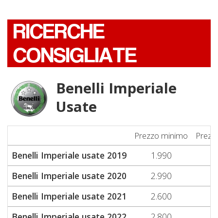
RICERCHE
CONSIGLIATE
Benelli Imperiale
Usate
Prezzo minimo
Prezz
Benelli Imperiale usate 2019
1.990
1
Benelli Imperiale usate 2020
2.990
2
Benelli Imperiale usate 2021
2.600
2
Benelli Imperiale usate 2022
2.800
2