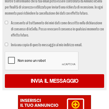
Inoltre ti informiamo che la tua email potrà essere controllata da Annunci inSella
per finalità di sicurezza e utilizzata per inviarti una richiesta di recensione. In ogni
momento puoi richiedere la cancellazione dei dati con effetto futuro.
Acconsento al trattamento dei miei dati come descritto nella dichiarazione
di consenso di inSella. Posso revocare il consenso in qualsiasi momento con
effetto futuro.
Trattamento
Invia una copia di questo messaggio al mio indirizzo email.
dati
*
INVIA IL MESSAGGIO