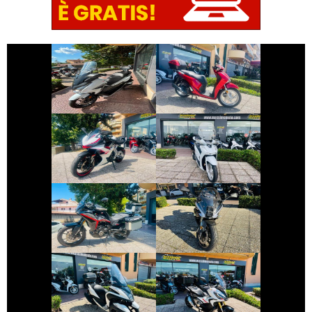
€ 4.590 €
€ 2.490 €
HONDA FORZA-
HONDA SH
350
€ 7.190 €
€ 2.890 €
ZONTES ZT703-
HONDA SH
RR
€ 5.290 €
€ 6.190 €
MOTO-MORINI X-
BENELLI
CAPE
TORNADO
€ 2.690 €
€ 9.999 €
YAMAHA TRICITY
HONDA X-ADV
€ 5.190 €
€ 4.890 €