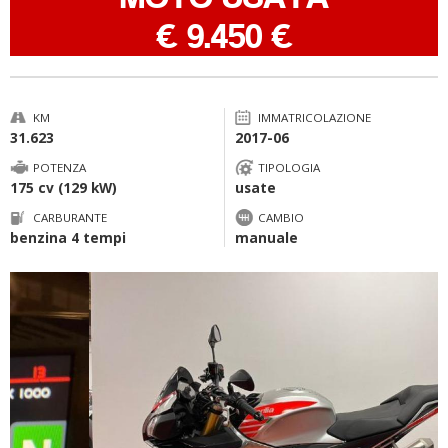
-
€ 9.450 €
KM
IMMATRICOLAZIONE
31.623
2017-06
POTENZA
TIPOLOGIA
175 cv (129 kW)
usate
CARBURANTE
CAMBIO
benzina 4 tempi
manuale