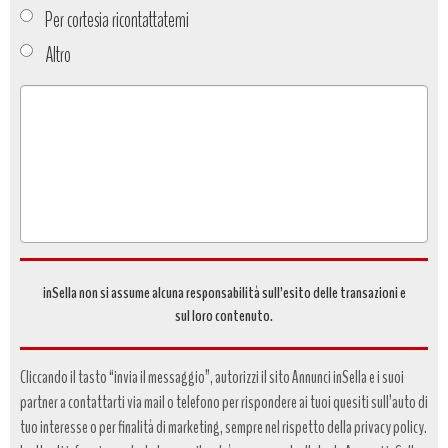
Per cortesia ricontattatemi
Altro
Tipo
richiesta
*
inSella non si assume alcuna responsabilità sull’esito delle transazioni e
sul loro contenuto.
Cliccando il tasto “invia il messaggio”, autorizzi il sito Annunci inSella e i suoi
partner a contattarti via mail o telefono per rispondere ai tuoi quesiti sull’auto di
tuo interesse o per finalità di marketing, sempre nel rispetto della privacy policy.