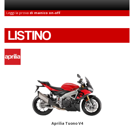
Leggi la prova
di manico on-ofF
LISTINO
Aprilia Tuono V4