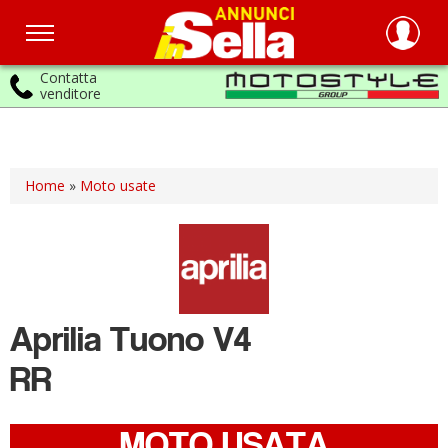
Contatta
venditore
Salta
al
contenuto
principale
Home
»
Moto usate
Aprilia
Tuono V4
RR
MOTO USATA