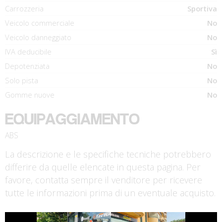
Carrozzeria
Sportiva
Veicolo commerciale
No
Veicolo danneggiato
No
IVA deducibile
Sì
Depotenziata
No
Solo pista
No
Gomme nuove
No
EQUIPAGGIAMENTO
ABS
La descrizione e le specifiche tecniche potrebbero
differire da quelle elencate in questa pagina. Per
favore, contatta sempre il venditore per ricevere
tutte le informazioni prima di un eventuale acquisto.
€ 1.390 €
€ 2.990 €