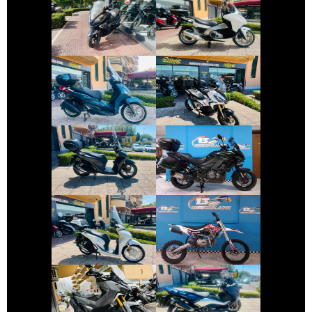
KYMCO
HONDA INTEGRA
DOWNTOWN
€ 3.990 €
€ 9.999 €
PIAGGIO
HONDA X-ADV
BEVERLY
€ 3.650 €
€ 9.990 €
KAWASAKI
HONDA SH
VERSYS
€ 3.350 €
€ 1.700 €
ALTRA-MARCA
HONDA SH
ALTRO-
MODELLO
€ 6.990 €
€ 5.790 €
SYM ADX-400
YAMAHA TMAX