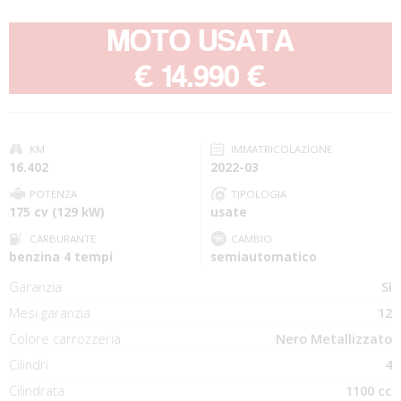
MOTO USATA
-
€ 14.990 €
KM
IMMATRICOLAZIONE
16.402
2022-03
POTENZA
TIPOLOGIA
175 cv (129 kW)
usate
CARBURANTE
CAMBIO
benzina 4 tempi
semiautomatico
Garanzia
Sì
Mesi garanzia
12
Colore carrozzeria
Nero Metallizzato
Cilindri
4
Cilindrata
1100 cc