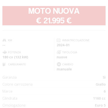
MOTO NUOVA
-
€ 21.995 €
KM
IMMATRICOLAZIONE
--
2024-01
POTENZA
TIPOLOGIA
180 cv (132 kW)
nuove
CARBURANTE
CAMBIO
manuale
Garanzia
Sì
Colore carrozzeria
Giallo
Marce
6
Cilindrata
1160 cc
Omologazione
Euro 5