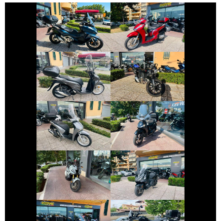
HONDA FORZA-
HONDA SH
750
€ 3.290 €
€ 4.490 €
DUCATI
HONDA SH
SCRAMBLER
€ 1.999 €
€ 2.390 €
HONDA SH
PEUGEOT TWEET
€ 8.990 €
€ 5.450 €
HONDA X-ADV
SYM MAXSYM-TL
€ 10.250 €
€ 4.999 €
ROYAL-ENFIELD