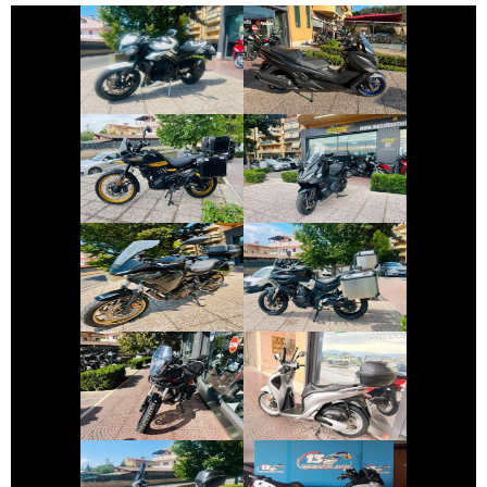
SUZUKI
TRIUMPH
BURGMAN-400-
STREET-TRIPLE
650
€ 4.999 €
€ 5.450 €
ROYAL-ENFIELD
SYM MAXSYM-TL
HIMALAYAN
€ 7.990 €
€ 3.450 €
YAMAHA
VOGE VALICO
TRACER
€ 5.190 €
€ 2.490 €
MORBIDELLI
HONDA SH
T352X
€ 2.390 €
€ 5.890 €
SUZUKI