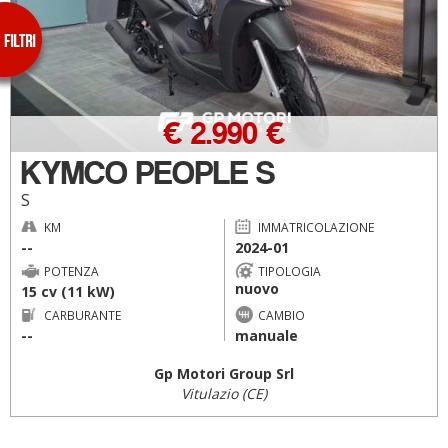
€ 2.990 €
KYMCO PEOPLE S
S
KM
IMMATRICOLAZIONE
--
2024-01
POTENZA
TIPOLOGIA
nuovo
15 cv (11 kW)
CARBURANTE
CAMBIO
--
manuale
Gp Motori Group Srl
Vitulazio (CE)