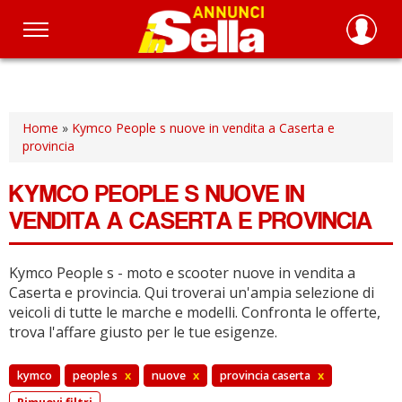
Salta
al
contenuto
principale
Home
»
Kymco People s nuove in vendita a Caserta e
provincia
KYMCO PEOPLE S NUOVE IN
VENDITA A CASERTA E PROVINCIA
Kymco People s - moto e scooter nuove in vendita a
Caserta e provincia.
Qui troverai un'ampia selezione di
veicoli di tutte le marche e modelli.
Confronta le offerte,
trova l'affare giusto per le tue esigenze.
kymco
people s
x
nuove
x
provincia caserta
x