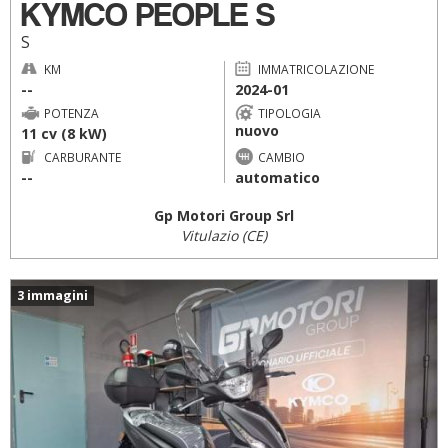
KYMCO PEOPLE S
S
KM
IMMATRICOLAZIONE
--
2024-01
POTENZA
TIPOLOGIA
nuovo
11 cv (8 kW)
CARBURANTE
CAMBIO
--
automatico
Gp Motori Group Srl
Vitulazio (CE)
3 immagini