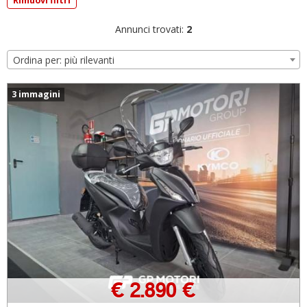
Rimuovi filtri
Annunci trovati:
2
Ordina per: più rilevanti
3 immagini
€ 2.890 €