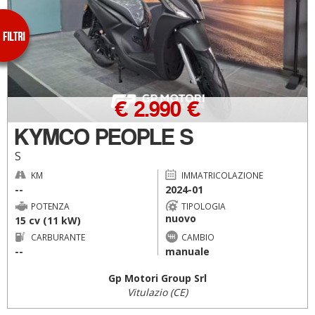
€ 2.990 €
KYMCO PEOPLE S
S
KM
IMMATRICOLAZIONE
--
2024-01
POTENZA
TIPOLOGIA
nuovo
15 cv (11 kW)
CARBURANTE
CAMBIO
--
manuale
Gp Motori Group Srl
Vitulazio (CE)