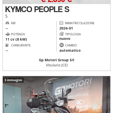
KYMCO PEOPLE S
S
KM
IMMATRICOLAZIONE
--
2024-01
POTENZA
TIPOLOGIA
nuovo
11 cv (8 kW)
CARBURANTE
CAMBIO
--
automatico
Gp Motori Group Srl
Vitulazio (CE)
3 immagini