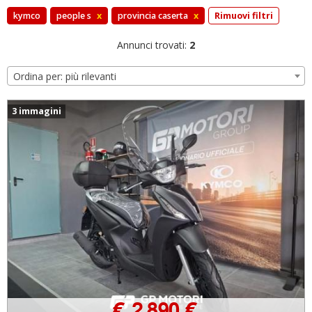
kymco
people s
x
provincia caserta
x
Rimuovi filtri
Annunci trovati:
2
Ordina per: più rilevanti
3 immagini
€ 2.890 €