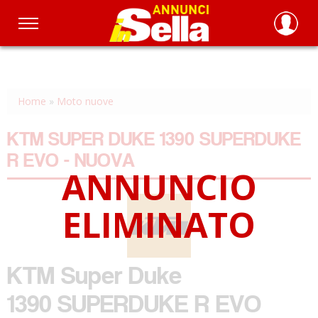
Salta
al
contenuto
principale
Home
»
Moto nuove
KTM SUPER DUKE 1390 SUPERDUKE
R EVO - NUOVA
KTM
Super Duke
1390 SUPERDUKE R EVO