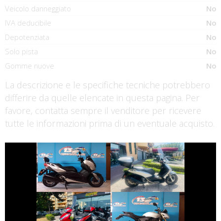
Veicolo danneggiato
No
IVA deducibile
No
Depotenziata
No
Solo pista
No
Gomme nuove
No
La descrizione e le specifiche tecniche potrebbero
differire da quelle elencate in questa pagina. Per
favore, contatta sempre il venditore per ricevere
tutte le informazioni prima di un eventuale acquisto.
€ 4.390 €
€ 3.250 €
PIAGGIO
YAMAHA XMAX
BEVERLY
€ 3.190 €
€ 3.490 €
HONDA SH
HONDA HORNET