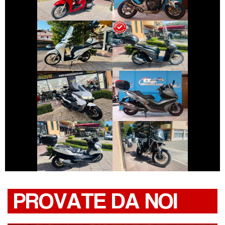
€ 2.890 €
€ 3.150 €
HONDA SH
HONDA SH
€ 4.390 €
€ 3.890 €
BMW SERIE-C
KYMCO XCITING
€ 4.990 €
€ 12.990 €
HONDA AFRICA-
BMW SERIE-C
TWIN
PROVATE DA NOI