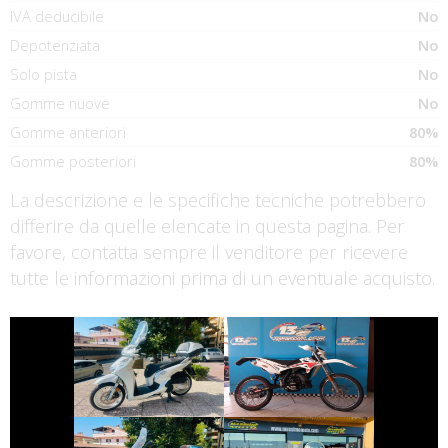
IVA deducibile
No
Depotenziata
No
Solo pista
No
Gomme nuove
No
Gomme anteriori
80%
Gomme posteriori
80%
La descrizione e le specifiche tecniche potrebbero
differire da quelle elencate in questa pagina. Per
favore, contatta sempre il venditore per ricevere
tutte le informazioni prima di un eventuale acquisto.
€ 3.790 €
€ 1.990 €
BETAMOTOR
HONDA SH
ENDURO
€ 3.990 €
€ 2.990 €