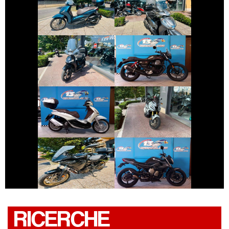
PIAGGIO
HONDA SH
BEVERLY
€ 2.390 €
€ 8.190 €
PEUGEOT TWEET
MOTO-GUZZI V7
€ 2.990 €
€ 8.990 €
PIAGGIO
HONDA X-ADV
BEVERLY
€ 7.990 €
€ 3.490 €
YAMAHA
YAMAHA XJ6
TRACER
RICERCHE