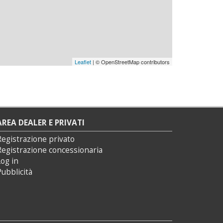
Leaflet
| © OpenStreetMap contributors
AREA DEALER E PRIVATI
Registrazione privato
Registrazione concessionaria
og in
ubblicità