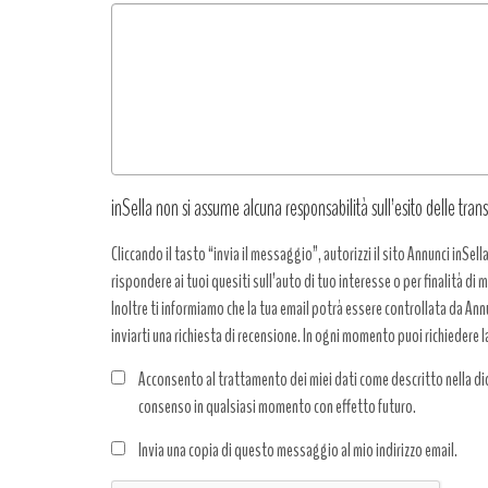
Tipo
richiesta
*
inSella non si assume alcuna responsabilità sull’esito delle trans
Cliccando il tasto “invia il messaggio”, autorizzi il sito Annunci inSell
rispondere ai tuoi quesiti sull’auto di tuo interesse o per finalità di
Inoltre ti informiamo che la tua email potrà essere controllata da Annun
inviarti una richiesta di recensione. In ogni momento puoi richiedere l
Acconsento al trattamento dei miei dati come descritto nella dic
consenso in qualsiasi momento con effetto futuro.
Trattamento
Invia una copia di questo messaggio al mio indirizzo email.
dati