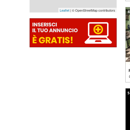
Leaflet
| © OpenStreetMap contributors
4
5