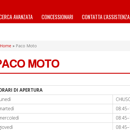
ICERCA AVANZATA
CONCESSIONARI
CONTATTA L'ASSISTENZA
Home
»
Paco Moto
PACO MOTO
ORARI DI APERTURA
lunedì
CHIUS
martedì
08:45–
mercoledì
08:45–
giovedì
08:45–