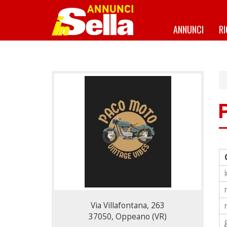
Salta
al
contenuto
ANNUNCI
R
principale
Via Villafontana, 263
Via Villafontana, 263
37050, Oppeano (VR)
37050, Oppeano (VR)