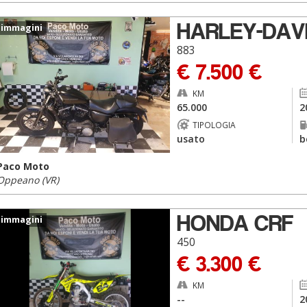
HARLEY-DAV
 immagini
883
€ 7.500 €
KM
65.000
2
TIPOLOGIA
usato
b
Paco Moto
Oppeano (VR)
HONDA CRF
 immagini
450
€ 3.300 €
KM
--
2