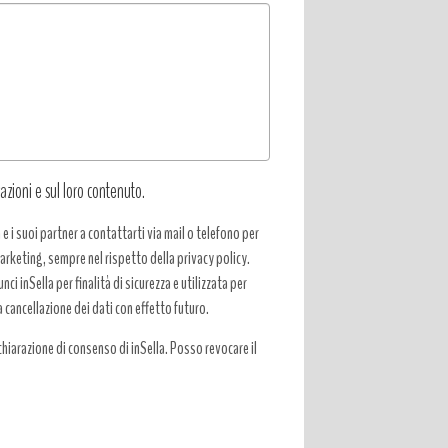
azioni e sul loro contenuto.
a e i suoi partner a contattarti via mail o telefono per
 marketing, sempre nel rispetto della privacy policy.
ci inSella per finalità di sicurezza e utilizzata per
a cancellazione dei dati con effetto futuro.
hiarazione di consenso di inSella. Posso revocare il