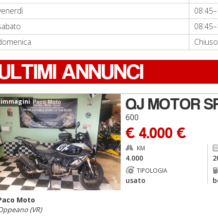
venerdì
08:45–
sabato
08:45–
domenica
Chiuso
ULTIMI ANNUNCI
QJ MOTOR SR
 immagini
600
€ 4.000 €
KM
4.000
2
TIPOLOGIA
usato
b
Paco Moto
Oppeano (VR)