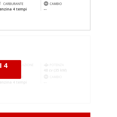
CARBURANTE
CAMBIO
enzina 4 tempi
--
I 4
IMMATRICOLAZIONE
POTENZA
024-05
48 cv (35 kW)
I
CARBURANTE
CAMBIO
enzina 4 tempi
--