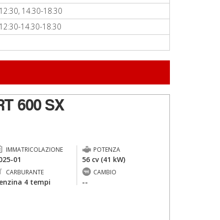
12:30, 14.30-18.30
12:30-14.30-18.30
T 600 SX
IMMATRICOLAZIONE
POTENZA
025-01
56 cv (41 kW)
CARBURANTE
CAMBIO
enzina 4 tempi
--