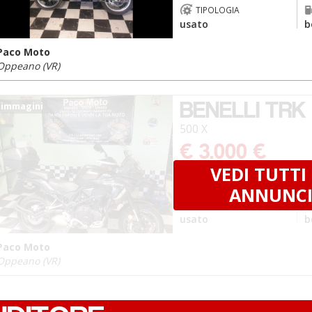
TIPOLOGIA
usato
b
Paco Moto
Oppeano (VR)
BENELLI TRK
 immagini
500 X
€ 3.000 €
VEDI TUTTI 
KM
18.500
2
ANNUNC
TIPOLOGIA
usato
b
Paco Moto
Oppeano (VR)