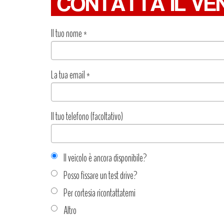
CONTATTA IL VE
Il tuo nome
*
La tua email
*
Il tuo telefono (facoltativo)
Il veicolo è ancora disponibile?
Posso fissare un test drive?
Per cortesia ricontattatemi
Altro