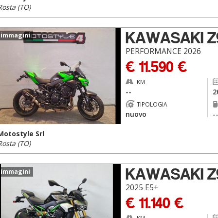
Rosta (TO)
KAWASAKI Z
 immagini
PERFORMANCE 2026
€ 11.590 €
KM
--
2
TIPOLOGIA
nuovo
-
Motostyle Srl
Rosta (TO)
KAWASAKI Z
 immagini
2025 E5+
€ 11.140 €