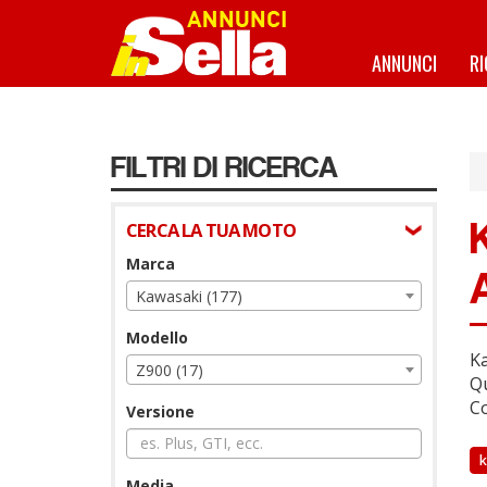
Salta
al
contenuto
ANNUNCI
R
principale
FILTRI DI RICERCA
CERCA LA TUA MOTO
Marca
Kawasaki (177)
Modello
Ka
Z900 (17)
Qu
Co
Versione
k
Media