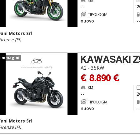
KM
--
2
TIPOLOGIA
nuovo
-
Fani Motors Srl
Firenze (FI)
KAWASAKI Z
 immagini
A2 - 35KW
€ 8.890 €
KM
--
2
TIPOLOGIA
nuovo
-
Fani Motors Srl
Firenze (FI)