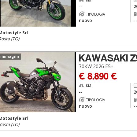
KM
--
2
TIPOLOGIA
nuovo
-
Motostyle Srl
Rosta (TO)
KAWASAKI Z
 immagini
70KW 2026 E5+
€ 8.890 €
KM
--
2
TIPOLOGIA
nuovo
-
Motostyle Srl
Rosta (TO)