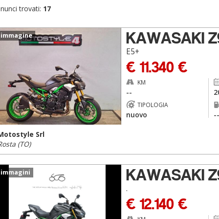
nunci trovati:
17
KAWASAKI Z
 immagine
E5+
€ 11.340 €
KM
--
2
TIPOLOGIA
nuovo
-
Motostyle Srl
Rosta (TO)
KAWASAKI Z
 immagini
.
€ 12.140 €