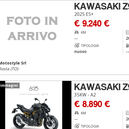
KAWASAKI Z
2025 E5+
€ 9.240 €
KM
--
2
TIPOLOGIA
nuovo
-
Motostyle Srl
Rosta (TO)
KAWASAKI Z
 immagini
35KW - A2
€ 8.890 €
KM
--
2
TIPOLOGIA