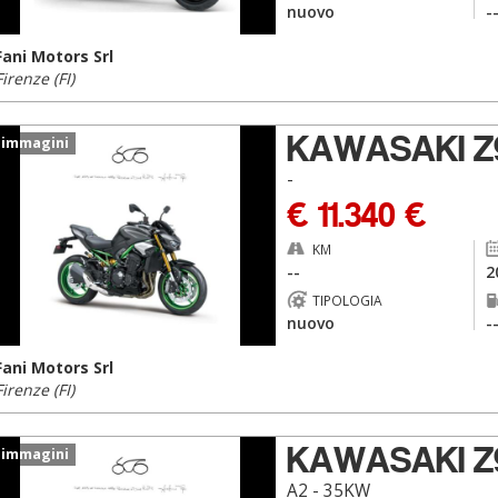
nuovo
-
Fani Motors Srl
Firenze (FI)
KAWASAKI Z
 immagini
-
€ 11.340 €
KM
--
2
TIPOLOGIA
nuovo
-
Fani Motors Srl
Firenze (FI)
KAWASAKI Z
 immagini
A2 - 35KW