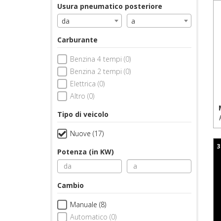
Usura pneumatico posteriore
da
a
Carburante
Benzina 4 tempi (0)
Benzina 2 tempi (0)
Elettrica (0)
Altro (0)
Tipo di veicolo
Nuove (17)
3
Potenza (in KW)
Cambio
Manuale (8)
Automatico (0)