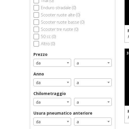
Trial (0)
Enduro stradale (0)
Scooter ruote alte (0)
Scooter ruote basse (0)
Scooter tre ruote (0)
50 cc (0)
Altro (0)
3
Prezzo
da
a
Anno
da
a
Chilometraggio
da
a
Usura pneumatico anteriore
da
a