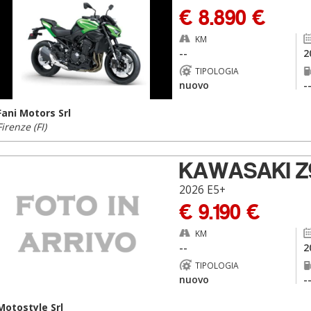
€ 8.890 €
KM
--
2
TIPOLOGIA
nuovo
-
Fani Motors Srl
Firenze (FI)
KAWASAKI Z
2026 E5+
€ 9.190 €
KM
--
2
TIPOLOGIA
nuovo
-
Motostyle Srl