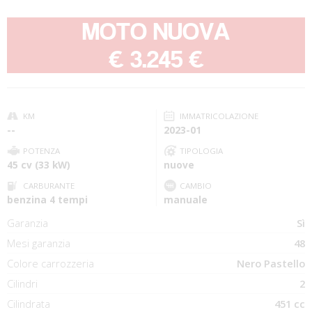
MOTO NUOVA
-
€ 3.245 €
KM
IMMATRICOLAZIONE
--
2023-01
POTENZA
TIPOLOGIA
45 cv (33 kW)
nuove
CARBURANTE
CAMBIO
benzina 4 tempi
manuale
Garanzia
Sì
Mesi garanzia
48
Colore carrozzeria
Nero Pastello
Cilindri
2
Cilindrata
451 cc