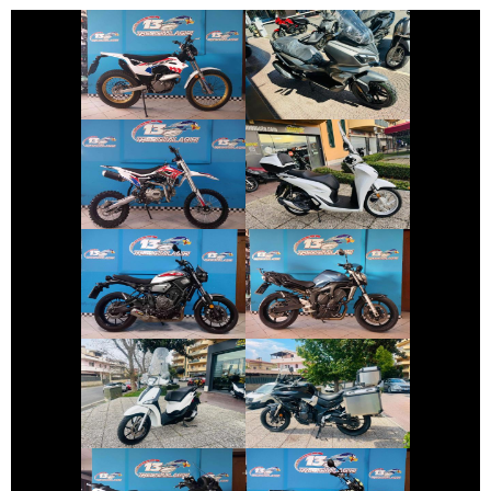
MONTESA 4RIDE
SYM ADX-300
€ 1.700 €
€ 3.390 €
ALTRA-MARCA
ALTRO-
HONDA SH
MODELLO
€ 5.990 €
€ 3.290 €
YAMAHA XSR-
YAMAHA FZ6
700
€ 2.350 €
€ 3.450 €
PIAGGIO LIBERTY
VOGE VALICO
€ 5.890 €
€ 2.990 €