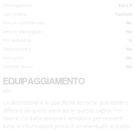
Omologazione
Euro 5
Carrozzeria
Custom
Veicolo commerciale
No
Veicolo danneggiato
No
IVA deducibile
Sì
Depotenziata
No
Solo pista
No
Gomme nuove
No
EQUIPAGGIAMENTO
ABS
La descrizione e le specifiche tecniche potrebbero
differire da quelle elencate in questa pagina. Per
favore, contatta sempre il venditore per ricevere
tutte le informazioni prima di un eventuale acquisto.
€ 5.890 €
€ 4.690 €