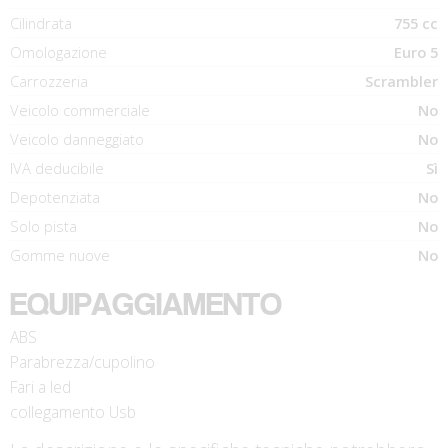
Cilindrata
755 cc
Omologazione
Euro 5
Carrozzeria
Scrambler
Veicolo commerciale
No
Veicolo danneggiato
No
IVA deducibile
Sì
Depotenziata
No
Solo pista
No
Gomme nuove
No
EQUIPAGGIAMENTO
ABS
Parabrezza/cupolino
Fari a led
collegamento Usb