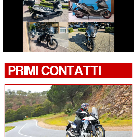
BMW SERIE-C
KYMCO XCITING
€ 12.990 €
€ 6.190 €
HONDA AFRICA-
BENELLI
TWIN
TORNADO
PRIMI CONTATTI