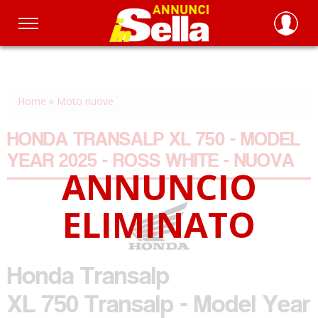
Salta
al
contenuto
principale
Home
»
Moto nuove
HONDA TRANSALP XL 750 - MODEL
YEAR 2025 - ROSS WHITE - NUOVA
Honda
Transalp
XL 750 Transalp - Model Year