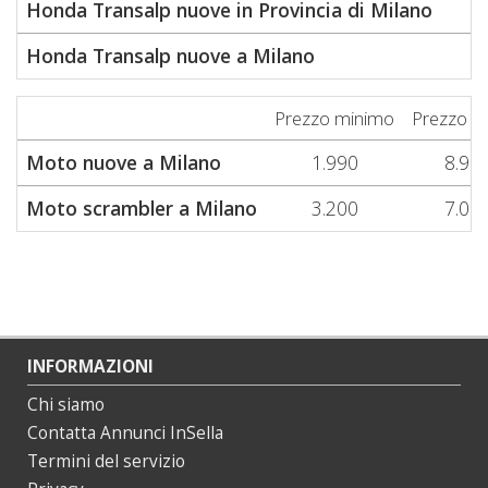
Honda Transalp nuove in Provincia di Milano
Honda Transalp nuove a Milano
Prezzo minimo
Prezzo m
Moto nuove a Milano
1.990
8.96
Moto scrambler a Milano
3.200
7.06
INFORMAZIONI
Chi siamo
Contatta Annunci InSella
Termini del servizio