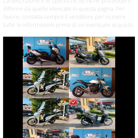
La descrizione e le specifiche tecniche potrebbero
differire da quelle elencate in questa pagina. Per
favore, contatta sempre il venditore per ricevere
tutte le informazioni prima di un eventuale acquisto.
€ 4.390 €
€ 3.290 €
YAMAHA XMAX
YAMAHA XMAX
€ 3.190 €
€ 3.490 €
HONDA SH
HONDA HORNET
€ 2.890 €
€ 3.150 €
HONDA SH
HONDA SH
€ 4.990 €
€ 3.890 €