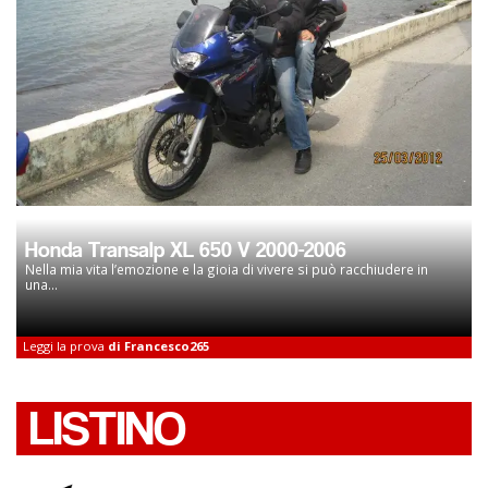
Honda Transalp XL 650 V 2000-2006
Nella mia vita l’emozione e la gioia di vivere si può racchiudere in
una...
Leggi la prova
di Francesco265
LISTINO