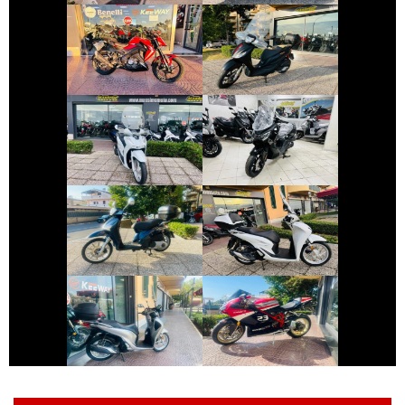
KEEWAY RKF
PIAGGIO MEDLEY
€ 2.890 €
€ 4.290 €
HONDA SH
SYM JOYRIDE
€ 1.650 €
€ 3.390 €
PIAGGIO LIBERTY
HONDA SH
€ 2.290 €
€ 10.490 €
HONDA SH
DUCATI 1098