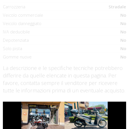
Carrozzeria
Stradale
Veicolo commerciale
No
Veicolo danneggiato
No
IVA deducibile
No
Depotenziata
No
Solo pista
No
Gomme nuove
No
La descrizione e le specifiche tecniche potrebbero
differire da quelle elencate in questa pagina. Per
favore, contatta sempre il venditore per ricevere
tutte le informazioni prima di un eventuale acquisto.
€ 2.550 €
€ 3.150 €
BENELLI BN
HONDA SH
€ 2.800 €
€ 2.990 €