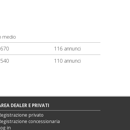
o medio
.670
116 annunci
.540
110 annunci
AREA DEALER E PRIVATI
Registrazione privato
Registrazione concessionaria
og in