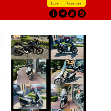
Login
Registrati
KEEWAY RKF
HONDA SH
€ 2.190 €
€ 3.650 €
HONDA X-ADV
PIAGGIO MEDLEY
€ 8.990 €
€ 2.790 €
PIAGGIO
HONDA SH
BEVERLY
€ 3.390 €
€ 3.250 €