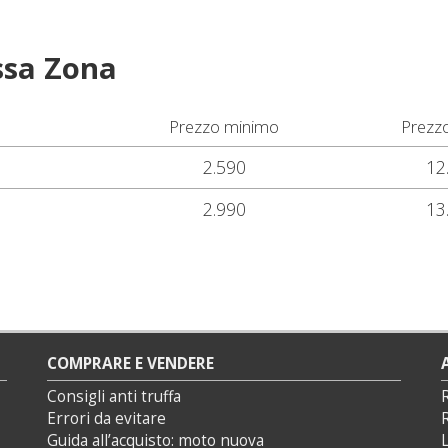
ssa Zona
Prezzo minimo
Prezz
2.590
12
2.990
13
COMPRARE E VENDERE
Consigli anti truffa
Errori da evitare
Guida all’acquisto: moto nuova
L