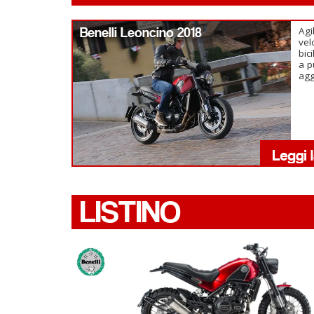
Benelli Leoncino 2018
Agi
vel
bic
a p
agg
LISTINO