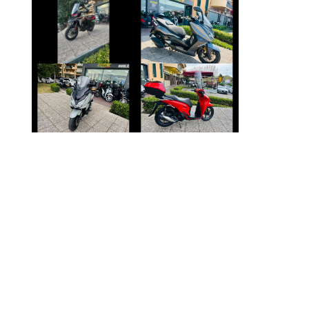
BENELLI TRK
KL BRERA
€ 7.490 €
€ 3.390 €
HONDA FORZA-
HONDA SH
350
€ 3.490 €
€ 4.290 €