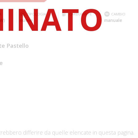
A
TIPOLOGIA
CARBURANTE
CAMBIO
kW)
nuove
manuale
te Pastello
e
trebbero differire da quelle elencate in questa pagina.