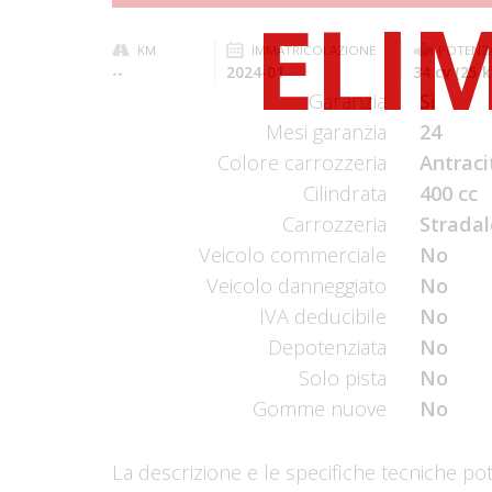
KM
IMMATRICOLAZIONE
POTENZ
--
2024-01
34 cv (25 
Garanzia
Sì
Mesi garanzia
24
Colore carrozzeria
Antraci
Cilindrata
400 cc
Carrozzeria
Stradal
Veicolo commerciale
No
Veicolo danneggiato
No
IVA deducibile
No
Depotenziata
No
Solo pista
No
Gomme nuove
No
La descrizione e le specifiche tecniche po