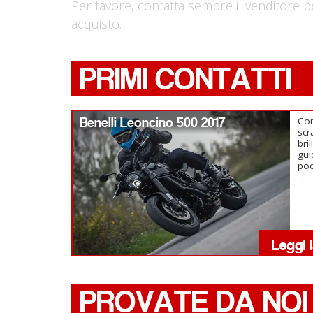
Per favore, contatta sempre il venditore p
acquisto.
PRIMI CONTATTI
Benelli Leoncino 500 2017
Com
scr
bri
gui
po
PROVATE DA NOI