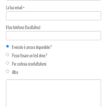
La tua email
*
Il tuo telefono (facoltativo)
Il veicolo è ancora disponibile?
Posso fissare un test drive?
Per cortesia ricontattatemi
Altro
Tipo
richiesta
*