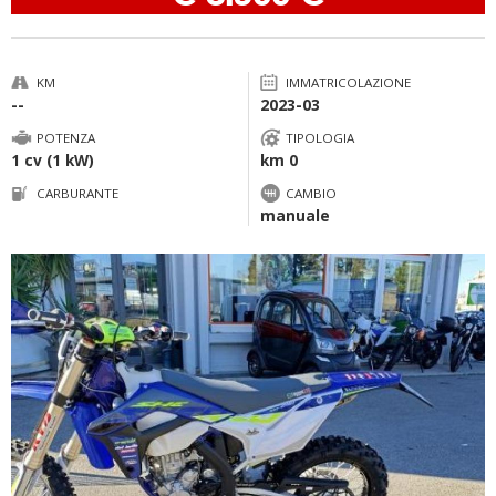
KM
IMMATRICOLAZIONE
--
2023-03
POTENZA
TIPOLOGIA
1 cv (1 kW)
km 0
CARBURANTE
CAMBIO
manuale