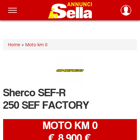
Salta
al
contenuto
principale
Home
»
Moto km 0
Sherco
SEF-R
250 SEF FACTORY
MOTO KM 0
-
€ 8.900 €