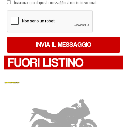
Invia una copia di questo messaggio al mio indirizzo email.
dati
*
INVIA IL MESSAGGIO
FUORI LISTINO