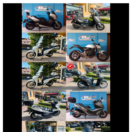
YAMAHA XMAX
YAMAHA XMAX
€ 3.190 €
€ 3.490 €
HONDA SH
HONDA HORNET
€ 2.890 €
€ 3.150 €
HONDA SH
HONDA SH
€ 4.990 €
€ 3.890 €
BMW SERIE-C
KYMCO XCITING
€ 12.990 €
€ 6.190 €