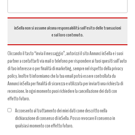
inSella non si assume alcuna responsabilità sull’esito delle transazioni
e sul loro contenuto.
Cliccando il tasto “invia il messaggio”, autorizzi il sito Annunci inSella e i suoi
partner a contattarti via mail o telefono per rispondere ai tuoi quesiti sull’auto
di tuo interesse o per finalità di marketing, sempre nel rispetto della privacy
policy. Inoltre ti informiamo che la tua email potrà essere controllata da
Annunci inSella per finalità di sicurezza e utilizzata per inviarti una richiesta di
recensione. In ogni momento puoi richiedere la cancellazione dei dati con
effetto futuro.
Acconsento al trattamento dei miei dati come descritto nella
dichiarazione di consenso di inSella. Posso revocare il consenso in
qualsiasi momento con effetto futuro.
Trattamento