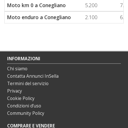
Moto km 0 a Conegliano
5.200
7.0
Moto enduro a Conegliano
2.100
6.0
INFORMAZIONI
Chi siamo
Contatta Annunci InSella
Termini del servizio
Privacy
Cookie Policy
Condizioni d’uso
Community Policy
COMPRARE E VENDERE