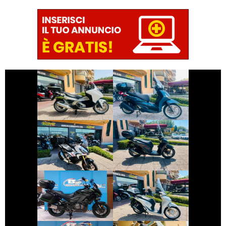
€ 2.990 €
€ 3.990 €
PIAGGIO
HONDA INTEGRA
BEVERLY
€ 9.999 €
€ 3.650 €
HONDA X-ADV
HONDA SH
€ 9.990 €
€ 3.350 €
KAWASAKI
HONDA SH
VERSYS
€ 1.700 €
€ 6.990 €