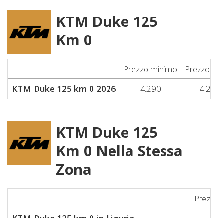
KTM Duke 125
Km 0
Prezzo minimo
Prezzo m
KTM Duke 125 km 0 2026
4.290
4.29
KTM Duke 125
Km 0 Nella Stessa
Zona
Prezz