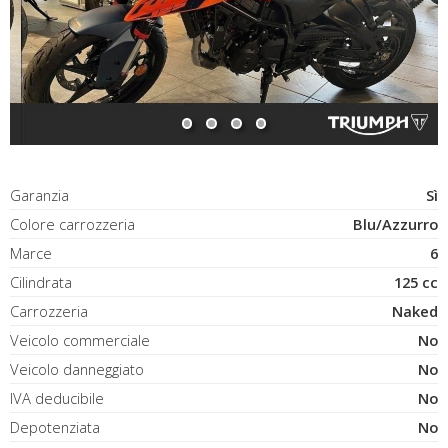
Garanzia
Sì
Colore carrozzeria
Blu/Azzurro
Marce
6
Cilindrata
125 cc
Carrozzeria
Naked
Veicolo commerciale
No
Veicolo danneggiato
No
IVA deducibile
No
Depotenziata
No