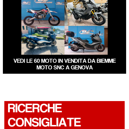
ALTRA-MARCA
ALTRO-
SYM ADX-400
MODELLO
€ 5.790 €
€ 3.890 €
YAMAHA TMAX
KYMCO XCITING
VEDI LE 60 MOTO IN VENDITA DA BIEMME
MOTO SNC A GENOVA
RICERCHE
CONSIGLIATE