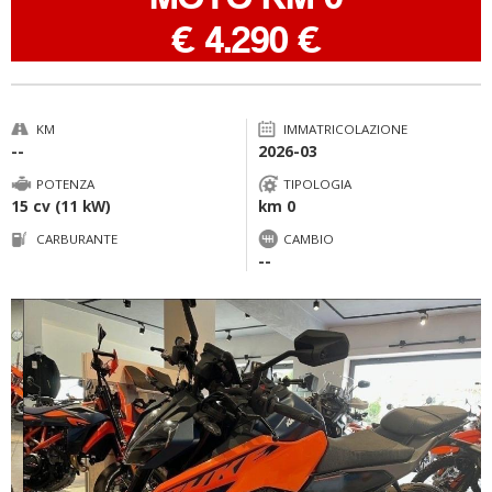
-
€ 4.290 €
KM
IMMATRICOLAZIONE
--
2026-03
POTENZA
TIPOLOGIA
15 cv (11 kW)
km 0
CARBURANTE
CAMBIO
--