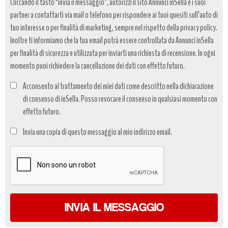
Cliccando il tasto “invia il messaggio”, autorizzi il sito Annunci inSella e i suoi
partner a contattarti via mail o telefono per rispondere ai tuoi quesiti sull’auto di
tuo interesse o per finalità di marketing, sempre nel rispetto della privacy policy.
Inoltre ti informiamo che la tua email potrà essere controllata da Annunci inSella
per finalità di sicurezza e utilizzata per inviarti una richiesta di recensione. In ogni
momento puoi richiedere la cancellazione dei dati con effetto futuro.
Acconsento al trattamento dei miei dati come descritto nella dichiarazione
di consenso di inSella. Posso revocare il consenso in qualsiasi momento con
effetto futuro.
Trattamento
Invia una copia di questo messaggio al mio indirizzo email.
dati
*
INVIA IL MESSAGGIO