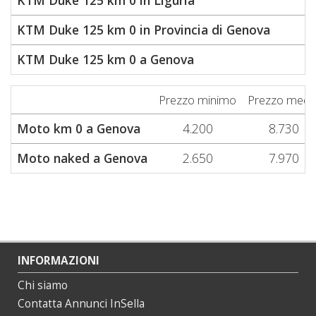
KTM Duke 125 km 0 in Liguria
4
KTM Duke 125 km 0 in Provincia di Genova
4
KTM Duke 125 km 0 a Genova
4
Prezzo minimo
Prezzo medi
Moto km 0 a Genova
4.200
8.730
Moto naked a Genova
2.650
7.970
INFORMAZIONI
Chi siamo
Contatta Annunci InSella