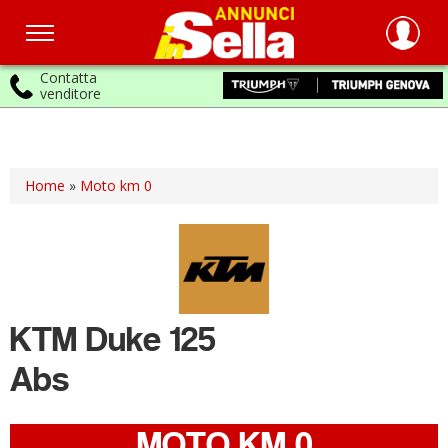
Contatta
venditore
Salta
al
contenuto
principale
Home
»
Moto km 0
KTM
Duke 125
Abs
MOTO KM 0