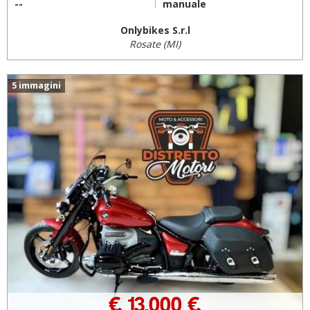
--
manuale
Onlybikes S.r.l
Rosate (MI)
5 immagini
€ 13.000 €