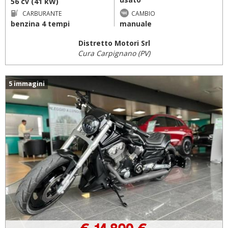
56 cv (41 kW)
CARBURANTE
CAMBIO
benzina 4 tempi
manuale
Distretto Motori Srl
Cura Carpignano (PV)
5 immagini