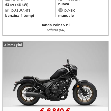
nuovo
63 cv (46 kW)
CARBURANTE
CAMBIO
benzina 4 tempi
manuale
Honda Point S.r.l.
Milano (MI)
2 immagini
€ 6.840 €