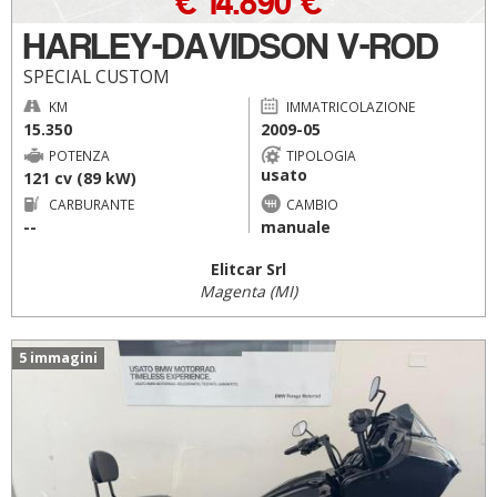
€ 14.890 €
HARLEY-DAVIDSON V-ROD
SPECIAL CUSTOM
KM
IMMATRICOLAZIONE
15.350
2009-05
POTENZA
TIPOLOGIA
usato
121 cv (89 kW)
CARBURANTE
CAMBIO
--
manuale
Elitcar Srl
Magenta (MI)
5 immagini