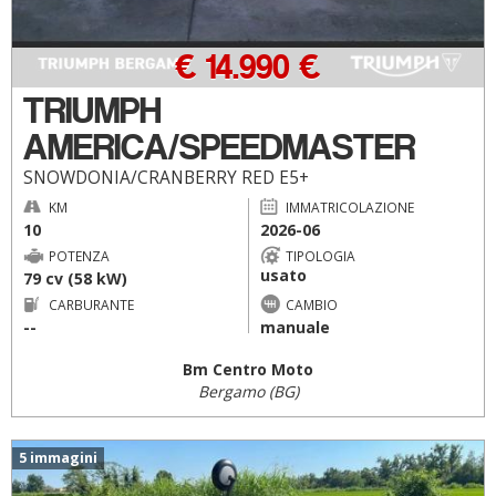
€ 14.990 €
TRIUMPH
AMERICA/SPEEDMASTER
SNOWDONIA/CRANBERRY RED E5+
KM
IMMATRICOLAZIONE
10
2026-06
POTENZA
TIPOLOGIA
usato
79 cv (58 kW)
CARBURANTE
CAMBIO
--
manuale
Bm Centro Moto
Bergamo (BG)
5 immagini