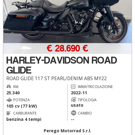
€ 28.690 €
HARLEY-DAVIDSON ROAD
GLIDE
ROAD GLIDE 117 ST PEARL/DENIM ABS MY22
KM
IMMATRICOLAZIONE
25.340
2022-11
POTENZA
TIPOLOGIA
usato
105 cv (77 kW)
CARBURANTE
CAMBIO
benzina 4 tempi
--
Perego Motorrad S.r.l.