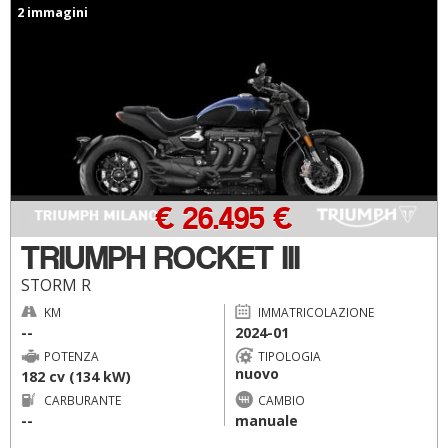
2 immagini
€ 26.495 €
TRIUMPH ROCKET III
STORM R
KM
IMMATRICOLAZIONE
--
2024-01
POTENZA
TIPOLOGIA
nuovo
182 cv (134 kW)
CARBURANTE
CAMBIO
--
manuale