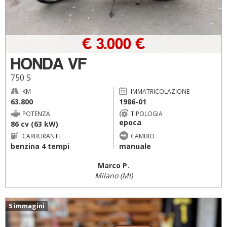
€ 3.000 €
HONDA VF
750 S
KM
IMMATRICOLAZIONE
63.800
1986-01
POTENZA
TIPOLOGIA
epoca
86 cv (63 kW)
CARBURANTE
CAMBIO
benzina 4 tempi
manuale
Marco P.
Milano (MI)
5 immagini