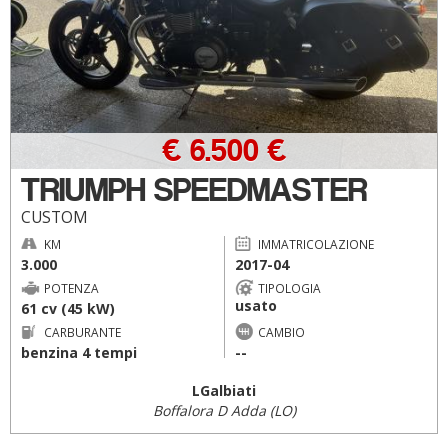
€ 6.500 €
TRIUMPH SPEEDMASTER
CUSTOM
KM
IMMATRICOLAZIONE
3.000
2017-04
POTENZA
TIPOLOGIA
usato
61 cv (45 kW)
CARBURANTE
CAMBIO
benzina 4 tempi
--
LGalbiati
Boffalora D Adda (LO)