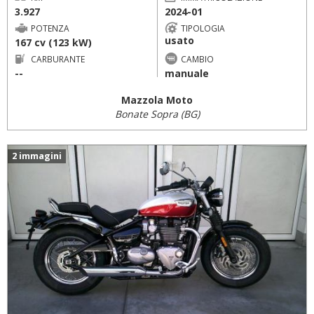
3.927
2024-01
POTENZA
TIPOLOGIA
usato
167 cv (123 kW)
CARBURANTE
CAMBIO
--
manuale
Mazzola Moto
Bonate Sopra (BG)
2 immagini