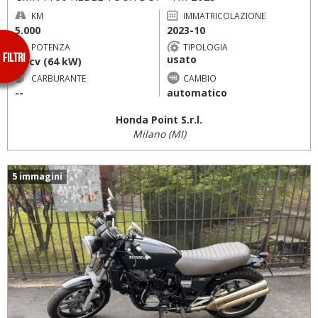
KM
IMMATRICOLAZIONE
5.000
2023-10
POTENZA
TIPOLOGIA
usato
87 cv (64 kW)
CARBURANTE
CAMBIO
--
automatico
Honda Point S.r.l.
Milano (MI)
5 immagini