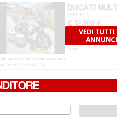
DUCATI MUL
 immagini
ENDURO DVT
€ 12.300 €
VEDI TUTTI 
KM
22.000
2
ANNUNC
TIPOLOGIA
usato
-
Link Motors - San Giovanni Rotondo
San Giovanni Rotondo (FG)
NDITORE