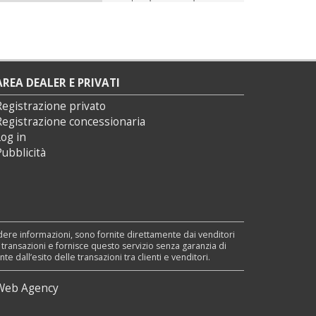
AREA DEALER E PRIVATI
Registrazione privato
Registrazione concessionaria
og in
ubblicità
edere informazioni, sono fornite direttamente dai venditori
e transazioni e fornisce questo servizio senza garanzia di
dall’esito delle transazioni tra clienti e venditori.
Web Agency