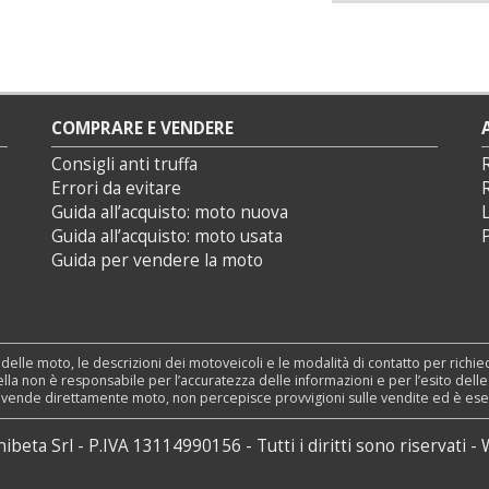
COMPRARE E VENDERE
Consigli anti truffa
Errori da evitare
Guida all’acquisto: moto nuova
L
Guida all’acquisto: moto usata
P
Guida per vendere la moto
 delle moto, le descrizioni dei motoveicoli e le modalità di contatto per richi
nSella non è responsabile per l’accuratezza delle informazioni e per l’esito dell
n vende direttamente moto, non percepisce provvigioni sulle vendite ed è esente 
nibeta Srl
P.IVA 13114990156
Tutti i diritti sono riservati