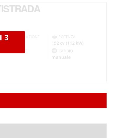
TISTRADA
I 3
IMMATRICOLAZIONE
POTENZA
016-05
152 cv (112 kW)
I
CARBURANTE
CAMBIO
-
manuale