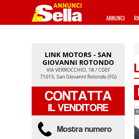
Salta
al
contenuto
ANNUNCI
R
principale
LINK MOTORS - SAN
LINK MOTORS - SAN
GIOVANNI ROTONDO
GIOVANNI ROTONDO
VIA VERROCCHIO, 18 / CDEF
VIA VERROCCHIO, 18 / CDEF
71013, San Giovanni Rotondo (FG)
71013, San Giovanni Rotondo (FG)
CONTATTA
CONTATTA
IL VENDITORE
IL VENDITORE
5
Mostra numero
Mostra numero