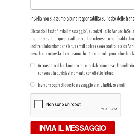
inSella non si assume alcuna responsabilità sull’esito delle trans
Cliccando il tasto “invia il messaggio”, autorizzi il sito Annunci inSell
rispondere ai tuoi quesiti sull’auto di tuo interesse o per finalità di
Inoltre ti informiamo che la tua email potrà essere controllata da Annun
inviarti una richiesta di recensione. In ogni momento puoi richiedere l
Acconsento al trattamento dei miei dati come descritto nella dic
consenso in qualsiasi momento con effetto futuro.
Trattamento
Invia una copia di questo messaggio al mio indirizzo email.
dati
*
INVIA IL MESSAGGIO