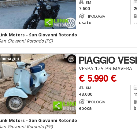
KM
7.600
2
TIPOLOGIA
usato
-
Link Motors - San Giovanni Rotondo
San Giovanni Rotondo (FG)
PIAGGIO VES
 immagini
VESPA-125-PRIMAVERA
€ 5.990 €
KM
48.000
1
TIPOLOGIA
epoca
b
Link Motors - San Giovanni Rotondo
San Giovanni Rotondo (FG)