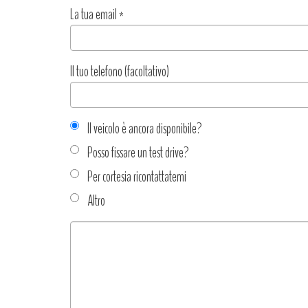
La tua email
*
Il tuo telefono (facoltativo)
Il veicolo è ancora disponibile?
Posso fissare un test drive?
Per cortesia ricontattatemi
Altro
Tipo
richiesta
*