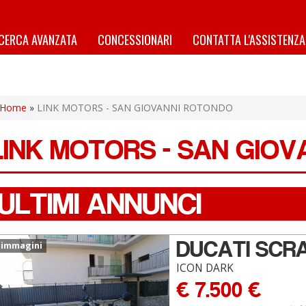
ICERCA AVANZATA
CONCESSIONARI
CONTATTA L'ASSISTENZA
Home
»
LINK MOTORS - SAN GIOVANNI ROTONDO
LINK MOTORS - SAN GIO
ULTIMI ANNUNCI
DUCATI SCR
 immagini
ICON DARK
€ 7.500 €