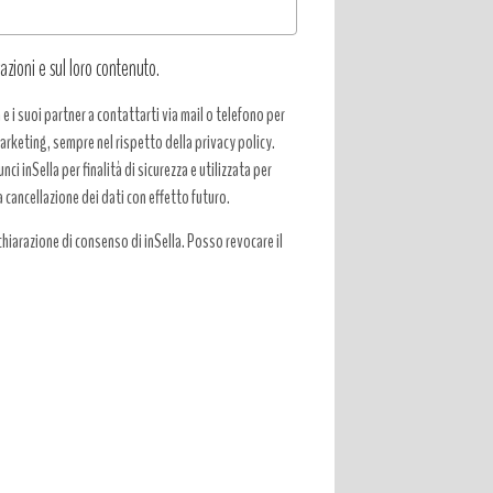
azioni e sul loro contenuto.
a e i suoi partner a contattarti via mail o telefono per
 marketing, sempre nel rispetto della privacy policy.
ci inSella per finalità di sicurezza e utilizzata per
a cancellazione dei dati con effetto futuro.
hiarazione di consenso di inSella. Posso revocare il