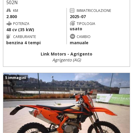
502N
KM
IMMATRICOLAZIONE
2.800
2025-07
POTENZA
TIPOLOGIA
usato
48 cv (35 kW)
CARBURANTE
CAMBIO
benzina 4 tempi
manuale
Link Motors - Agrigento
Agrigento (AG)
5 immagini