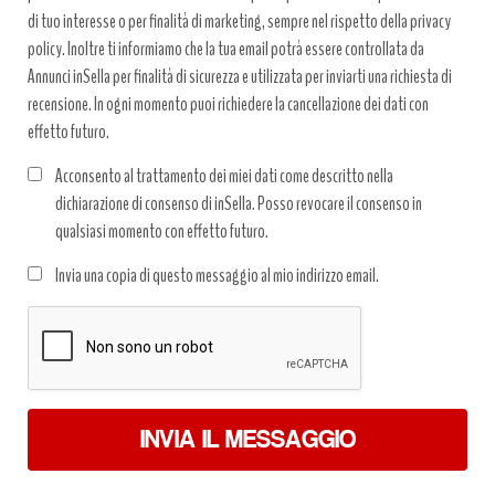
di tuo interesse o per finalità di marketing, sempre nel rispetto della privacy
policy. Inoltre ti informiamo che la tua email potrà essere controllata da
Annunci inSella per finalità di sicurezza e utilizzata per inviarti una richiesta di
recensione. In ogni momento puoi richiedere la cancellazione dei dati con
effetto futuro.
Acconsento al trattamento dei miei dati come descritto nella
dichiarazione di consenso di inSella. Posso revocare il consenso in
qualsiasi momento con effetto futuro.
Trattamento
Invia una copia di questo messaggio al mio indirizzo email.
dati
*
INVIA IL MESSAGGIO