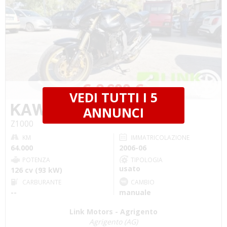
€ 2.600 €
VEDI TUTTI I 5
KAWASAKI Z1000
ANNUNCI
Z1000
KM
IMMATRICOLAZIONE
64.000
2006-06
POTENZA
TIPOLOGIA
usato
126 cv (93 kW)
CARBURANTE
CAMBIO
--
manuale
Link Motors - Agrigento
Agrigento (AG)