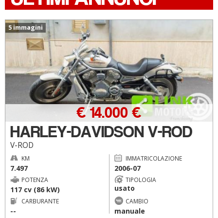
5 immagini
€ 14.000 €
HARLEY-DAVIDSON V-ROD
V-ROD
KM
IMMATRICOLAZIONE
7.497
2006-07
POTENZA
TIPOLOGIA
usato
117 cv (86 kW)
CARBURANTE
CAMBIO
--
manuale