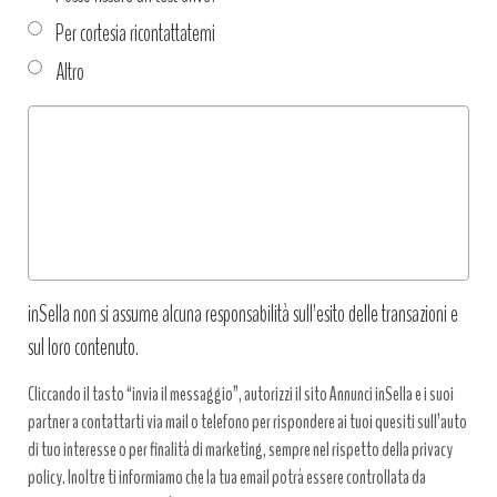
Per cortesia ricontattatemi
Altro
Tipo
richiesta
*
inSella non si assume alcuna responsabilità sull’esito delle transazioni e
sul loro contenuto.
Cliccando il tasto “invia il messaggio”, autorizzi il sito Annunci inSella e i suoi
partner a contattarti via mail o telefono per rispondere ai tuoi quesiti sull’auto
di tuo interesse o per finalità di marketing, sempre nel rispetto della privacy
policy. Inoltre ti informiamo che la tua email potrà essere controllata da