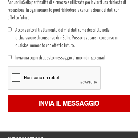
Annunci inSella per finalità di sicurezza e utilizzata per inviarti una richiesta di
recensione. In ogni momento puoi richiedere la cancellazione dei dati con
effetto futuro.
Acconsento al trattamento dei miei dati come descritto nella
dichiarazione di consenso di inSella. Posso revocare il consenso in
qualsiasi momento con effetto futuro.
Trattamento
Invia una copia di questo messaggio al mio indirizzo email.
dati
*
INVIA IL MESSAGGIO