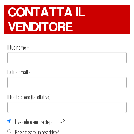
CONTATTA IL
VENDITORE
Il tuo nome
*
La tua email
*
Il tuo telefono (facoltativo)
Il veicolo è ancora disponibile?
Posso fissare un test drive?