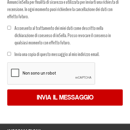
Annunci inSella per finalità di sicurezza e utilizzata per inviarti una richiesta di
recensione. In ogni momento puoi richiedere la cancellazione dei dati con
effetto futuro.
Acconsento al trattamento dei miei dati come descritto nella
dichiarazione di consenso di inSella. Posso revocare il consenso in
qualsiasi momento con effetto futuro.
Trattamento
Invia una copia di questo messaggio al mio indirizzo email.
dati
*
INVIA IL MESSAGGIO