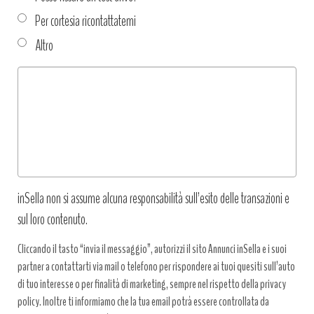
Per cortesia ricontattatemi
Altro
Tipo
richiesta
*
inSella non si assume alcuna responsabilità sull’esito delle transazioni e
sul loro contenuto.
Cliccando il tasto “invia il messaggio”, autorizzi il sito Annunci inSella e i suoi
partner a contattarti via mail o telefono per rispondere ai tuoi quesiti sull’auto
di tuo interesse o per finalità di marketing, sempre nel rispetto della privacy
policy. Inoltre ti informiamo che la tua email potrà essere controllata da