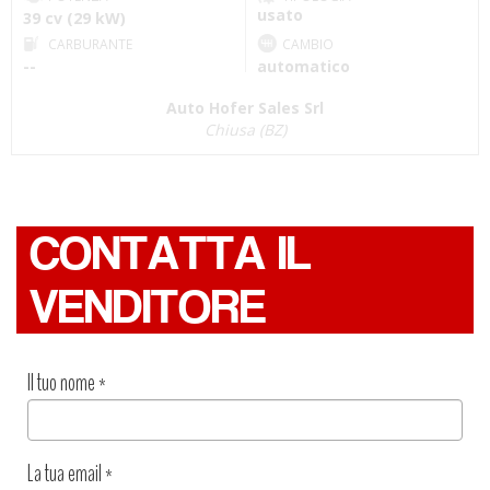
usato
39 cv (29 kW)
CARBURANTE
CAMBIO
--
automatico
Auto Hofer Sales Srl
Chiusa (BZ)
CONTATTA IL
VENDITORE
Il tuo nome
*
La tua email
*