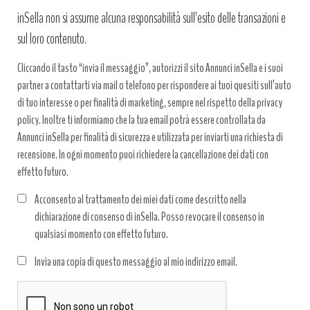
inSella non si assume alcuna responsabilità sull’esito delle transazioni e
sul loro contenuto.
Cliccando il tasto “invia il messaggio”, autorizzi il sito Annunci inSella e i suoi
partner a contattarti via mail o telefono per rispondere ai tuoi quesiti sull’auto
di tuo interesse o per finalità di marketing, sempre nel rispetto della privacy
policy. Inoltre ti informiamo che la tua email potrà essere controllata da
Annunci inSella per finalità di sicurezza e utilizzata per inviarti una richiesta di
recensione. In ogni momento puoi richiedere la cancellazione dei dati con
effetto futuro.
Acconsento al trattamento dei miei dati come descritto nella
dichiarazione di consenso di inSella. Posso revocare il consenso in
qualsiasi momento con effetto futuro.
Trattamento
Invia una copia di questo messaggio al mio indirizzo email.
dati
*