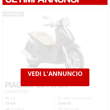
1 immagine
VEDI L'ANNUNCIO
€ 1.800 €
PIAGGIO BEVERLY
CRUISER 500
KM
IMMATRICOLAZIONE
39.645
2008-05
POTENZA
TIPOLOGIA