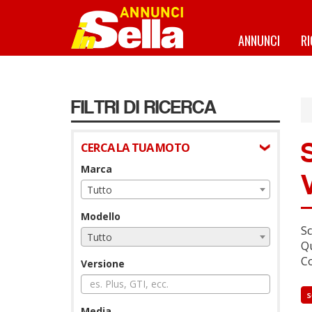
Salta
al
contenuto
ANNUNCI
R
principale
FILTRI DI RICERCA
CERCA LA TUA MOTO
Marca
Tutto
Modello
Sc
Tutto
Qu
Co
Versione
s
Media