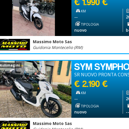
€ 1.990 €
KM
--
2
TIPOLOGIA
nuovo
b
Massimo Moto Sas
Guidonia Montecelio (RM)
SYM SYMPH
4 immagini
SR NUOVO PRONTA CONS
€ 2.190 €
KM
--
2
TIPOLOGIA
nuovo
-
Massimo Moto Sas