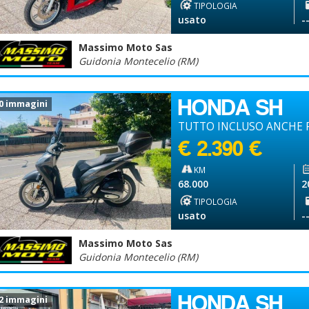
TIPOLOGIA
usato
-
Massimo Moto Sas
Guidonia Montecelio (RM)
HONDA SH
0 immagini
TUTTO INCLUSO ANCHE P
€ 2.390 €
KM
68.000
2
TIPOLOGIA
usato
-
Massimo Moto Sas
Guidonia Montecelio (RM)
HONDA SH
2 immagini