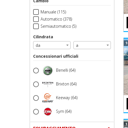
Cambio
Manuale (115)
Automatico (378)
Semiautomatico (5)
Cilindrata
1
da
a
Concessionari ufficiali
Benelli
(64)
Brixton
(64)
Keeway
(64)
Sym
(64)
1