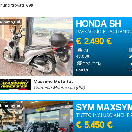
nunci trovati:
699
HONDA SH
4 immagini
PASSAGGIO E TAGLIANDO
€ 2.490 €
KM
47.000
2
TIPOLOGIA
usato
-
Massimo Moto Sas
Guidonia Montecelio (RM)
SYM MAXSYM
1 immagini
TUTTO INCLUSO ANCHE P
€ 5.450 €