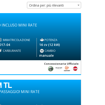
Ordina per: più rilevanti
 INCLUSO MINI RATE
IMMATRICOLAZIONE
POTENZA
017-04
16 cv (12 kW)
CARBURANTE
CAMBIO
-
manuale
Concessionaria Ufficiale
 TL
ASSAGGIO! MINI RATE