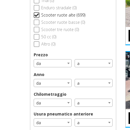
Trial (0)
Enduro stradale (0)
Scooter ruote alte (699)
Scooter ruote basse (0)
Scooter tre ruote (0)
50 cc (0)
Altro (0)
Prezzo
1
da
a
Anno
da
a
Chilometraggio
da
a
Usura pneumatico anteriore
da
a