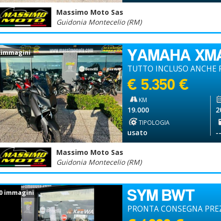
Massimo Moto Sas
Guidonia Montecelio (RM)
YAMAHA XM
 immagini
TUTTO INCLUSO ANCHE P
€ 5.350 €
KM
19.000
2
TIPOLOGIA
usato
-
Massimo Moto Sas
Guidonia Montecelio (RM)
SYM BWT
0 immagini
PRONTA CONSEGNA PREZ