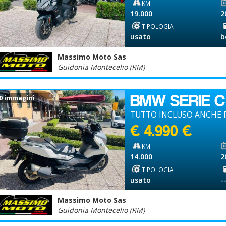
KM
19.000
2
TIPOLOGIA
usato
b
Massimo Moto Sas
Guidonia Montecelio (RM)
BMW SERIE C
0 immagini
TUTTO INCLUSO ANCHE P
€ 4.990 €
KM
14.000
2
TIPOLOGIA
usato
-
Massimo Moto Sas
Guidonia Montecelio (RM)