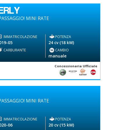
ERLY
ASSAGGIO! MINI RATE
IMMATRICOLAZIONE
POTENZA
019-05
24 cv (18 kW)
CARBURANTE
CAMBIO
-
manuale
Concessionaria Ufficiale
ASSAGGIO! MINI RATE
IMMATRICOLAZIONE
POTENZA
020-06
20 cv (15 kW)