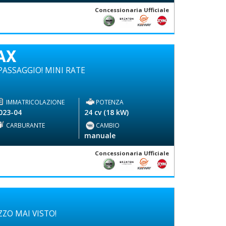
Concessionaria Ufficiale
AX
ASSAGGIO! MINI RATE
IMMATRICOLAZIONE
POTENZA
023-04
24 cv (18 kW)
CARBURANTE
CAMBIO
-
manuale
Concessionaria Ufficiale
ZO MAI VISTO!