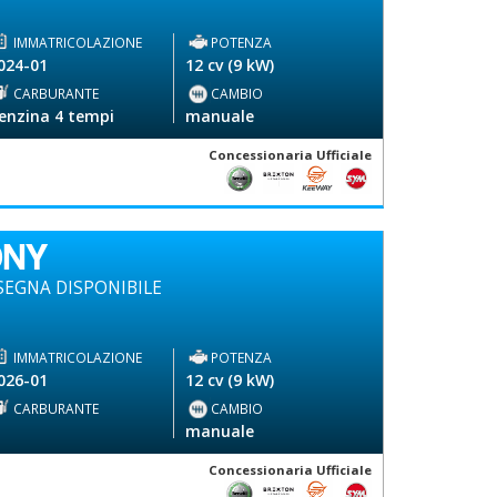
IMMATRICOLAZIONE
POTENZA
024-01
12 cv (9 kW)
CARBURANTE
CAMBIO
enzina 4 tempi
manuale
Concessionaria Ufficiale
ONY
EGNA DISPONIBILE
IMMATRICOLAZIONE
POTENZA
026-01
12 cv (9 kW)
CARBURANTE
CAMBIO
-
manuale
Concessionaria Ufficiale