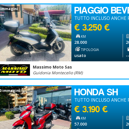
PIAGGIO BEV
 immagini
TUTTO INCLUSO ANCHE P
€ 3.250 €
KM
28.000
2
TIPOLOGIA
usato
-
Massimo Moto Sas
Guidonia Montecelio (RM)
HONDA SH
0 immagini
TUTTO INCLUSO ANCHE P
€ 3.190 €
KM
57.000
2