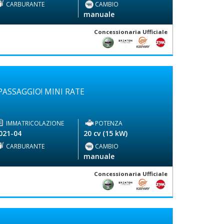
CARBURANTE
CAMBIO
-
manuale
Concessionaria Ufficiale
ASSAGGIO! MINI RATE
IMMATRICOLAZIONE
POTENZA
021-04
20 cv (15 kW)
CARBURANTE
CAMBIO
-
manuale
Concessionaria Ufficiale