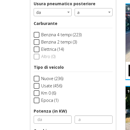
Usura pneumatico posteriore
9
da
a
Carburante
Benzina 4 tempi (223)
Benzina 2 tempi (3)
Elettrica (14)
Altro (0)
Tipo di veicolo
Nuove (236)
Usate (456)
1
Km 0 (6)
Epoca (1)
Potenza (in KW)