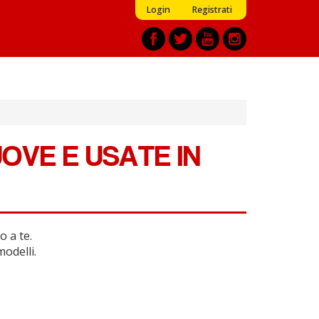
Login
Registrati
OVE E USATE IN
o a te.
modelli.