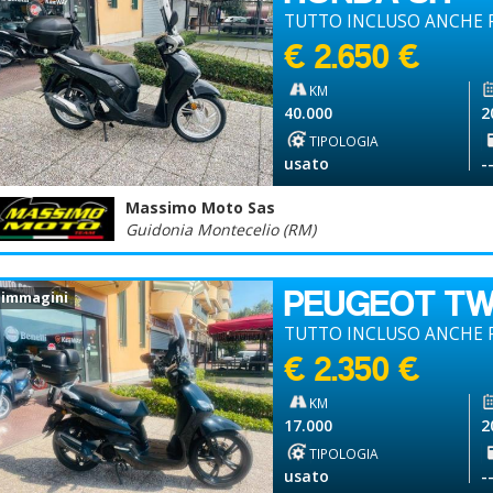
TUTTO INCLUSO ANCHE 
€ 2.650 €
KM
40.000
2
TIPOLOGIA
usato
-
Massimo Moto Sas
Guidonia Montecelio (RM)
PEUGEOT T
 immagini
TUTTO INCLUSO ANCHE P
€ 2.350 €
KM
17.000
2
TIPOLOGIA
usato
-