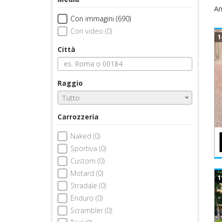
An
Con immagini (690)
Con video (0)
1
Città
Raggio
Tutto
Carrozzeria
Naked (0)
Sportiva (0)
Custom (0)
Motard (0)
1
Stradale (0)
Enduro (0)
Scrambler (0)