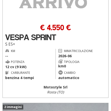
€ 4.550 €
VESPA SPRINT
S E5+
KM
IMMATRICOLAZIONE
--
2026-06
POTENZA
TIPOLOGIA
km0
12 cv (9 kW)
CARBURANTE
CAMBIO
benzina 4 tempi
automatico
Motostyle Srl
Rosta (TO)
2 immagini