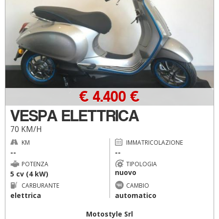
€ 4.400 €
VESPA ELETTRICA
70 KM/H
KM
IMMATRICOLAZIONE
--
--
POTENZA
TIPOLOGIA
nuovo
5 cv (4 kW)
CARBURANTE
CAMBIO
elettrica
automatico
Motostyle Srl