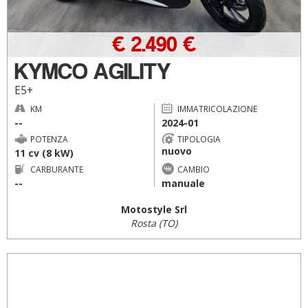
€ 2.490 €
KYMCO AGILITY
E5+
KM
IMMATRICOLAZIONE
--
2024-01
POTENZA
TIPOLOGIA
nuovo
11 cv (8 kW)
CARBURANTE
CAMBIO
--
manuale
Motostyle Srl
Rosta (TO)