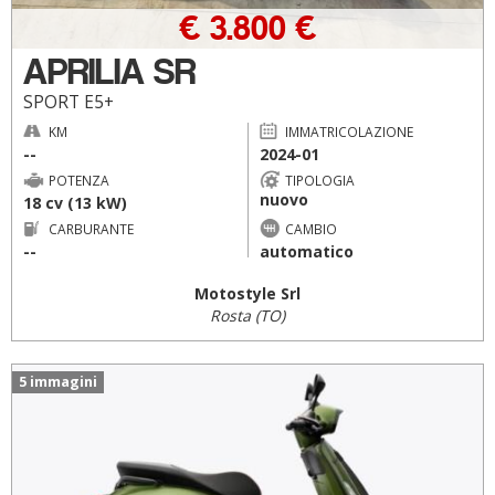
€ 3.800 €
APRILIA SR
SPORT E5+
KM
IMMATRICOLAZIONE
--
2024-01
POTENZA
TIPOLOGIA
nuovo
18 cv (13 kW)
CARBURANTE
CAMBIO
--
automatico
Motostyle Srl
Rosta (TO)
5 immagini