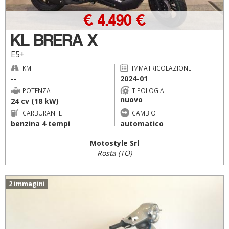
€ 4.490 €
KL BRERA X
E5+
KM
IMMATRICOLAZIONE
--
2024-01
POTENZA
TIPOLOGIA
nuovo
24 cv (18 kW)
CARBURANTE
CAMBIO
benzina 4 tempi
automatico
Motostyle Srl
Rosta (TO)
2 immagini