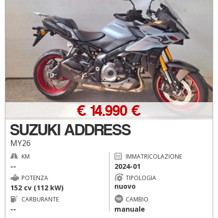
€ 14.990 €
SUZUKI ADDRESS
MY26
KM
IMMATRICOLAZIONE
--
2024-01
POTENZA
TIPOLOGIA
nuovo
152 cv (112 kW)
CARBURANTE
CAMBIO
--
manuale