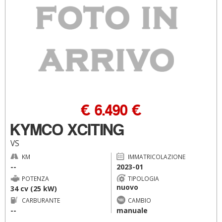
€ 6.490 €
KYMCO XCITING
VS
KM
IMMATRICOLAZIONE
--
2023-01
POTENZA
TIPOLOGIA
nuovo
34 cv (25 kW)
CARBURANTE
CAMBIO
--
manuale