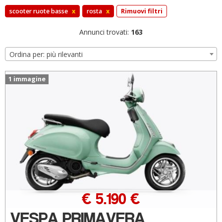
scooter ruote basse
x
rosta
x
Rimuovi filtri
Annunci trovati:
163
Ordina per: più rilevanti
1 immagine
€ 5.190 €
VESPA PRIMAVERA