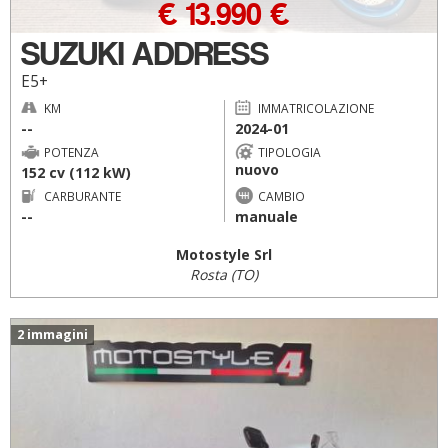
€ 13.990 €
SUZUKI ADDRESS
E5+
KM
IMMATRICOLAZIONE
--
2024-01
POTENZA
TIPOLOGIA
nuovo
152 cv (112 kW)
CARBURANTE
CAMBIO
--
manuale
Motostyle Srl
Rosta (TO)
2 immagini