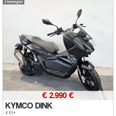
2 immagini
€ 2.990 €
KYMCO DINK
X E5+