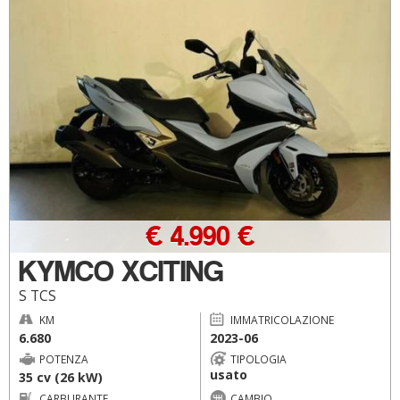
€ 4.990 €
KYMCO XCITING
S TCS
KM
IMMATRICOLAZIONE
6.680
2023-06
POTENZA
TIPOLOGIA
usato
35 cv (26 kW)
CARBURANTE
CAMBIO