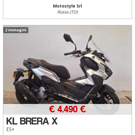
Motostyle Srl
Rosta (TO)
2 immagini
€ 4.490 €
KL BRERA X
E5+