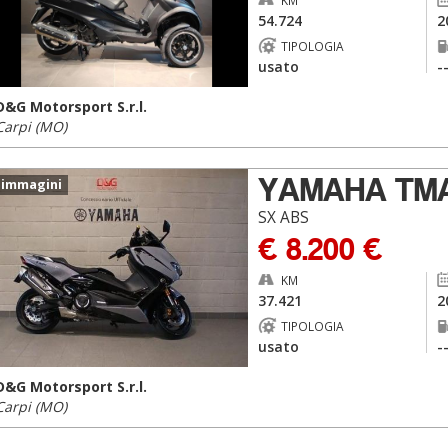
KM
54.724
2
TIPOLOGIA
usato
-
D&G Motorsport S.r.l.
Carpi (MO)
YAMAHA TM
 immagini
SX ABS
€ 8.200 €
KM
37.421
2
TIPOLOGIA
usato
-
D&G Motorsport S.r.l.
Carpi (MO)