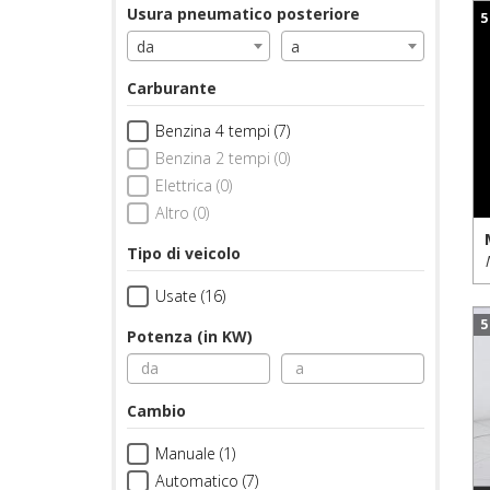
Usura pneumatico posteriore
5
da
a
Carburante
Benzina 4 tempi (7)
Benzina 2 tempi (0)
Elettrica (0)
Altro (0)
Tipo di veicolo
Usate (16)
5
Potenza (in KW)
Cambio
Manuale (1)
Automatico (7)