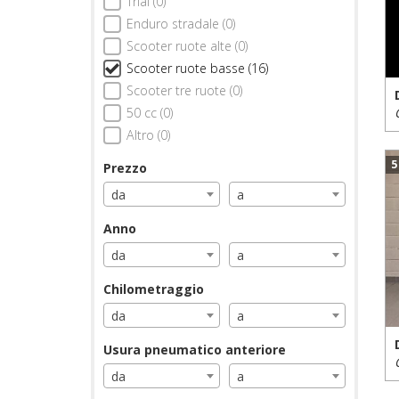
Trial (0)
Enduro stradale (0)
Scooter ruote alte (0)
Scooter ruote basse (16)
Scooter tre ruote (0)
50 cc (0)
Altro (0)
5
Prezzo
da
a
Anno
da
a
Chilometraggio
da
a
Usura pneumatico anteriore
da
a