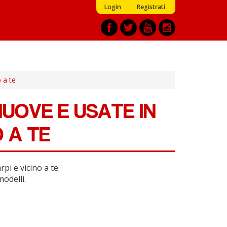
Login
Registrati
 a te
UOVE E USATE IN
O A TE
pi e vicino a te.
modelli.