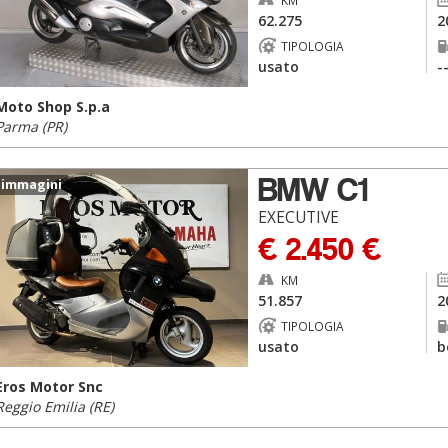
KM
62.275
2
TIPOLOGIA
usato
-
Moto Shop S.p.a
Parma (PR)
BMW C1
 immagini
EXECUTIVE
€ 2.450 €
KM
51.857
2
TIPOLOGIA
usato
b
Eros Motor Snc
Reggio Emilia (RE)