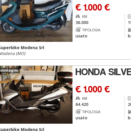
€ 1.000 €
KM
36.000
1
TIPOLOGIA
usato
b
Superbike Modena Srl
Modena (MO)
HONDA SILV
 immagini
.
€ 1.000 €
KM
64.420
2
TIPOLOGIA
usato
b
Superbike Modena Srl