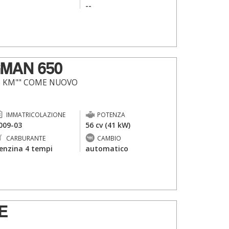
-
--
GMAN 650
00 KM"" COME NUOVO
IMMATRICOLAZIONE
POTENZA
009-03
56 cv (41 kW)
CARBURANTE
CAMBIO
enzina 4 tempi
automatico
E