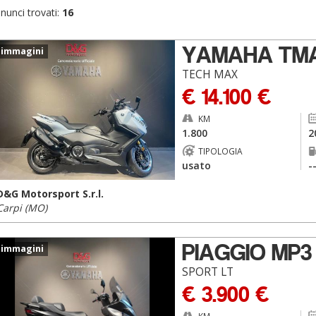
nunci trovati:
16
YAMAHA TM
 immagini
TECH MAX
€ 14.100 €
KM
1.800
2
TIPOLOGIA
usato
-
D&G Motorsport S.r.l.
Carpi (MO)
PIAGGIO MP3
 immagini
SPORT LT
€ 3.900 €