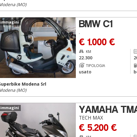
Modena (MO)
BMW C1
 immagini
.
€ 1.000 €
KM
22.300
2
TIPOLOGIA
usato
b
Superbike Modena Srl
Modena (MO)
YAMAHA TM
 immagini
TECH MAX
€ 5.200 €