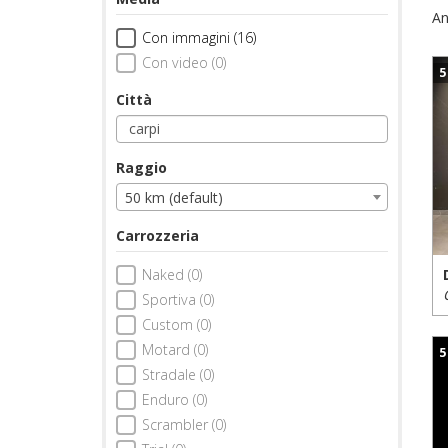
An
Con immagini (16)
Con video (0)
5
Città
Raggio
50 km (default)
Carrozzeria
Naked (0)
Sportiva (0)
Custom (0)
Motard (0)
5
Stradale (0)
Enduro (0)
Scrambler (0)