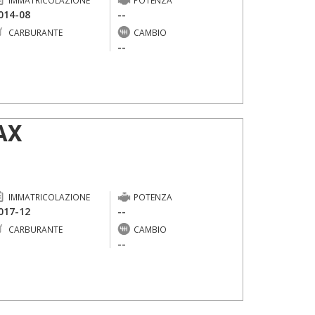
IMMATRICOLAZIONE
POTENZA
014-08
--
CARBURANTE
CAMBIO
-
--
AX
IMMATRICOLAZIONE
POTENZA
017-12
--
CARBURANTE
CAMBIO
-
--