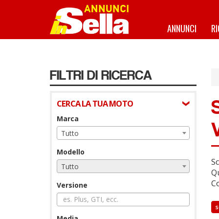
Salta
al
contenuto
ANNUNCI
R
principale
FILTRI DI RICERCA
CERCA LA TUA MOTO
Marca
Tutto
Modello
Sc
Tutto
Qu
Co
Versione
s
Media