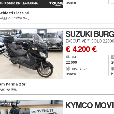
usato
-
Schiatti Class Srl
Reggio Emilia (RE)
SUZUKI BUR
 immagini
EXECUTIVE "" SOLO 220
€ 4.200 €
KM
22.000
2
TIPOLOGIA
usato
b
Am Parma 2 Srl
Parma (PR)
KYMCO MOVI
 immagini
.