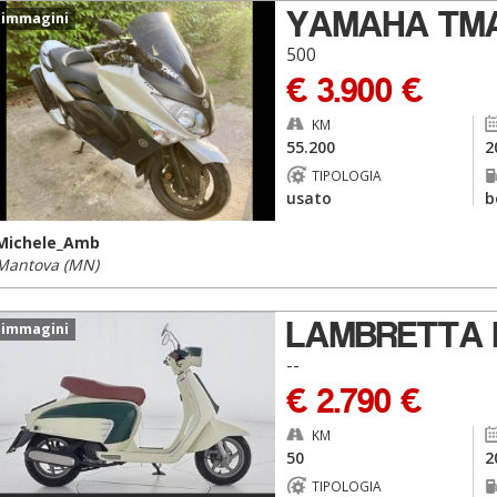
YAMAHA TM
 immagini
500
€ 3.900 €
KM
55.200
2
TIPOLOGIA
usato
b
Michele_Amb
Mantova (MN)
LAMBRETTA 
 immagini
--
€ 2.790 €
KM
50
2
TIPOLOGIA