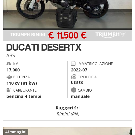
€ 11.500 €
DUCATI DESERTX
ABS
KM
IMMATRICOLAZIONE
17.000
2022-07
POTENZA
TIPOLOGIA
usato
110 cv (81 kW)
CARBURANTE
CAMBIO
benzina 4 tempi
manuale
Ruggeri Srl
Rimini (RN)
4 immagini