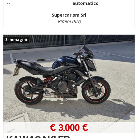
--
automatico
Supercar.sm Srl
Rimini (RN)
3 immagini
€ 3.000 €