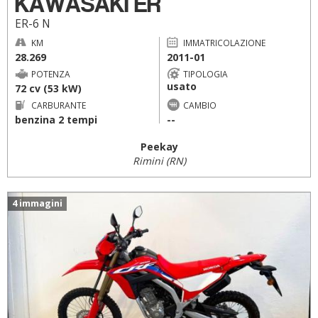
KAWASAKI ER
ER-6 N
KM
IMMATRICOLAZIONE
28.269
2011-01
POTENZA
TIPOLOGIA
usato
72 cv (53 kW)
CARBURANTE
CAMBIO
benzina 2 tempi
--
Peekay
Rimini (RN)
4 immagini