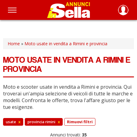
Salta
al
contenuto
principale
Home
»
Moto usate in vendita a Rimini e provincia
MOTO USATE IN VENDITA A RIMINI E
PROVINCIA
Moto e scooter usate in vendita a Rimini e provincia.
Qui
troverai un'ampia selezione di veicoli di tutte le marche e
modelli.
Confronta le offerte, trova l'affare giusto per le
tue esigenze.
usate
x
provincia rimini
x
Rimuovi filtri
Annunci trovati:
35