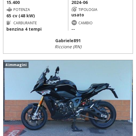
15.400
2024-06
POTENZA
TIPOLOGIA
usato
65 cv (48 kW)
CARBURANTE
CAMBIO
benzina 4 tempi
--
Gabriele891
Riccione (RN)
4 immagini