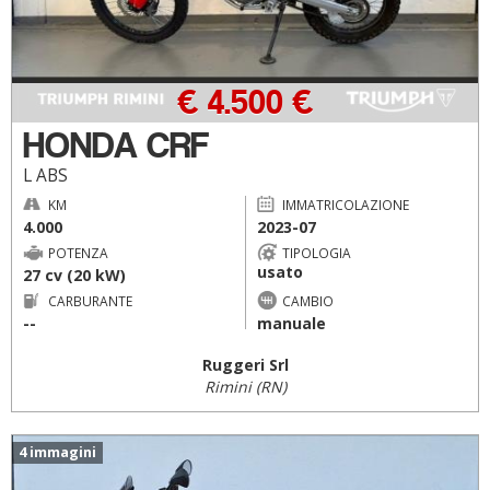
€ 4.500 €
HONDA CRF
L ABS
KM
IMMATRICOLAZIONE
4.000
2023-07
POTENZA
TIPOLOGIA
usato
27 cv (20 kW)
CARBURANTE
CAMBIO
--
manuale
Ruggeri Srl
Rimini (RN)
4 immagini