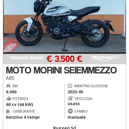
€ 3.500 €
MOTO MORINI SEIEMMEZZO
ABS
KM
IMMATRICOLAZIONE
6.000
2023-05
POTENZA
TIPOLOGIA
usato
60 cv (44 kW)
CARBURANTE
CAMBIO
benzina 4 tempi
manuale
Ruggeri Srl