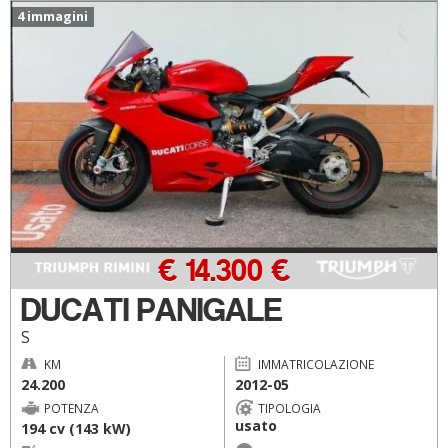
4 immagini
€ 14.300 €
DUCATI PANIGALE
S
KM
IMMATRICOLAZIONE
24.200
2012-05
POTENZA
TIPOLOGIA
usato
194 cv (143 kW)