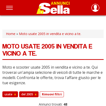
Salta
al
contenuto
principale
Home
»
Moto usate 2005 in vendita e vicino a te.
MOTO USATE 2005 IN VENDITA E
VICINO A TE.
Moto e scooter usate 2005 in vendita e vicino a te.
Qui
troverai un'ampia selezione di veicoli di tutte le marche e
modelli.
Confronta le offerte, trova l'affare giusto per le
tue esigenze.
usate
x
del 2005
x
Rimuovi filtri
Annunci trovati:
48