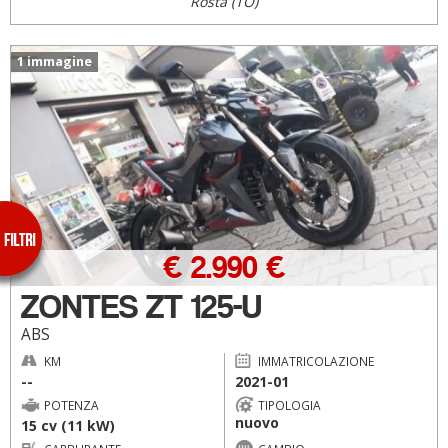
Rosta (TO)
1 immagine
€ 2.990 €
ZONTES ZT 125-U
ABS
KM
IMMATRICOLAZIONE
--
2021-01
POTENZA
TIPOLOGIA
nuovo
15 cv (11 kW)