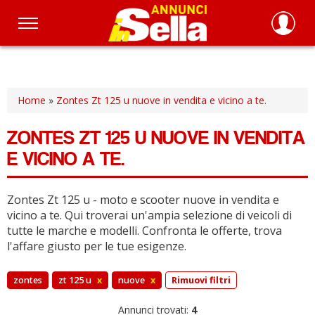
Salta
al
contenuto
principale
Home
»
Zontes Zt 125 u nuove in vendita e vicino a te.
ZONTES ZT 125 U NUOVE IN VENDITA
E VICINO A TE.
Zontes Zt 125 u - moto e scooter nuove in vendita e
vicino a te.
Qui troverai un'ampia selezione di veicoli di
tutte le marche e modelli.
Confronta le offerte, trova
l'affare giusto per le tue esigenze.
zontes
zt 125 u
x
nuove
x
Rimuovi filtri
Annunci trovati:
4