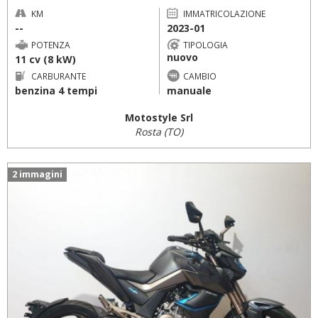
KM
IMMATRICOLAZIONE
--
2023-01
POTENZA
TIPOLOGIA
nuovo
11 cv (8 kW)
CARBURANTE
CAMBIO
benzina 4 tempi
manuale
Motostyle Srl
Rosta (TO)
2 immagini