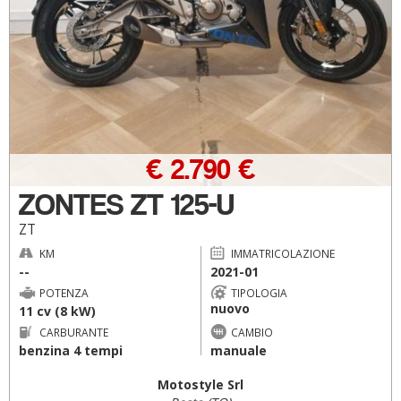
€ 2.790 €
ZONTES ZT 125-U
ZT
KM
IMMATRICOLAZIONE
--
2021-01
POTENZA
TIPOLOGIA
nuovo
11 cv (8 kW)
CARBURANTE
CAMBIO
benzina 4 tempi
manuale
Motostyle Srl