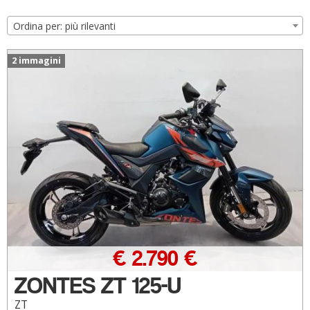
Ordina per: più rilevanti
2 immagini
€ 2.790 €
ZONTES ZT 125-U
ZT