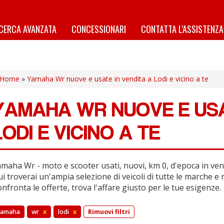
ICERCA AVANZATA
CONCESSIONARI
CONTATTA L'ASSISTENZA
Home
»
Yamaha Wr nuove e usate in vendita a Lodi e vicino a te
YAMAHA WR NUOVE E USA
LODI E VICINO A TE
maha Wr - moto e scooter usati, nuovi, km 0, d'epoca in vendi
i troverai un'ampia selezione di veicoli di tutte le marche e 
nfronta le offerte, trova l'affare giusto per le tue esigenze.
yamaha
wr
x
lodi
x
Rimuovi filtri