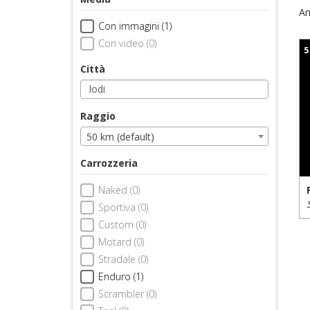
An
Con immagini (1)
Con video (0)
5
Città
Raggio
50 km (default)
Carrozzeria
Naked (0)
Sportiva (0)
Custom (0)
Motard (0)
Stradale (0)
Enduro (1)
Scrambler (0)