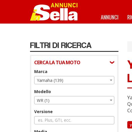
Salta
al
contenuto
ANNUNCI
R
principale
FILTRI DI RICERCA
CERCA LA TUA MOTO
Marca
Yamaha (139)
Modello
Ya
WR (1)
Qu
Co
Versione
Media