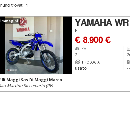
nunci trovati:
1
YAMAHA WR
 immagini
F
€ 8.900 €
KM
2
2
TIPOLOGIA
usato
-
F.lli Maggi Sas Di Maggi Marco
San Martino Siccomario (PV)