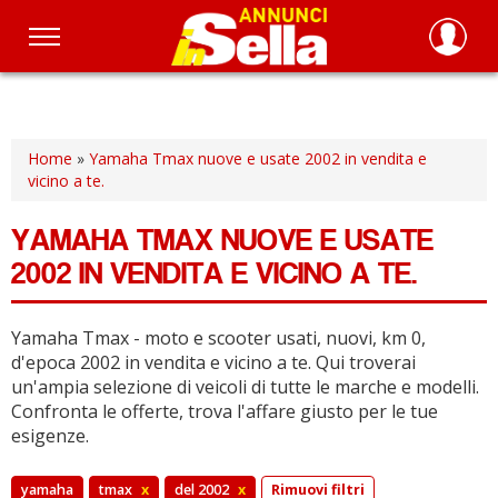
Salta
al
contenuto
principale
Home
»
Yamaha Tmax nuove e usate 2002 in vendita e
vicino a te.
YAMAHA TMAX NUOVE E USATE
2002 IN VENDITA E VICINO A TE.
Yamaha Tmax - moto e scooter usati, nuovi, km 0,
d'epoca 2002 in vendita e vicino a te.
Qui troverai
un'ampia selezione di veicoli di tutte le marche e modelli.
Confronta le offerte, trova l'affare giusto per le tue
esigenze.
yamaha
tmax
x
del 2002
x
Rimuovi filtri