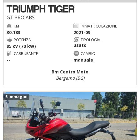
TRIUMPH TIGER
GT PRO ABS
KM
IMMATRICOLAZIONE
30.183
2021-09
POTENZA
TIPOLOGIA
usato
95 cv (70 kW)
CARBURANTE
CAMBIO
--
manuale
Bm Centro Moto
Bergamo (BG)
5 immagini