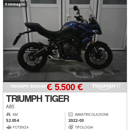
5 immagini
€ 5.500 €
TRIUMPH TIGER
ABS
KM
IMMATRICOLAZIONE
52.054
2022-03
POTENZA
TIPOLOGIA