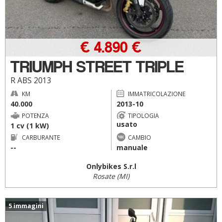
€ 4.890 €
TRIUMPH STREET TRIPLE
R ABS 2013
KM
IMMATRICOLAZIONE
40.000
2013-10
POTENZA
TIPOLOGIA
usato
1 cv (1 kW)
CARBURANTE
CAMBIO
--
manuale
Onlybikes S.r.l
Rosate (MI)
5 immagini