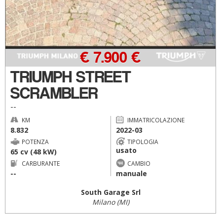
€ 7.900 €
TRIUMPH STREET
SCRAMBLER
--
KM
IMMATRICOLAZIONE
8.832
2022-03
POTENZA
TIPOLOGIA
usato
65 cv (48 kW)
CARBURANTE
CAMBIO
--
manuale
South Garage Srl
Milano (MI)