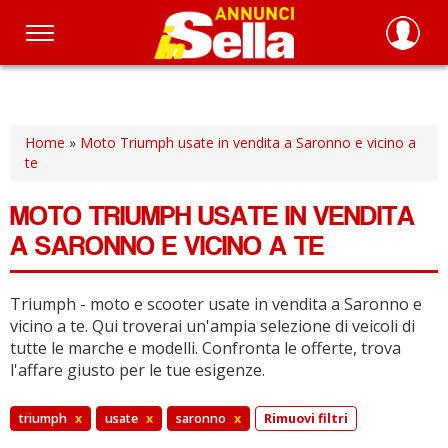
Salta
al
contenuto
principale
Home
»
Moto Triumph usate in vendita a Saronno e vicino a
te
MOTO TRIUMPH USATE IN VENDITA
A SARONNO E VICINO A TE
Triumph - moto e scooter usate in vendita a Saronno e
vicino a te.
Qui troverai un'ampia selezione di veicoli di
tutte le marche e modelli.
Confronta le offerte, trova
l'affare giusto per le tue esigenze.
triumph
x
usate
x
saronno
x
Rimuovi filtri