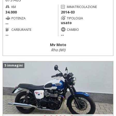
KM
IMMATRICOLAZIONE
34.000
2014-03
POTENZA
TIPOLOGIA
usato
--
CARBURANTE
CAMBIO
--
--
Mv Moto
Rho (MI)
5 immagini