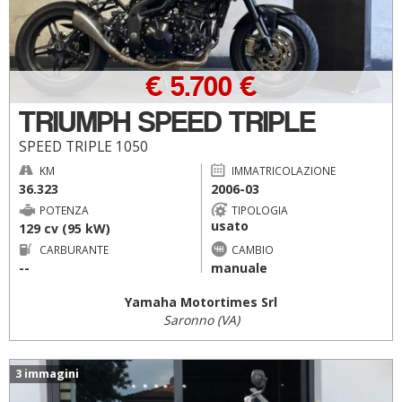
€ 5.700 €
TRIUMPH SPEED TRIPLE
SPEED TRIPLE 1050
KM
IMMATRICOLAZIONE
36.323
2006-03
POTENZA
TIPOLOGIA
usato
129 cv (95 kW)
CARBURANTE
CAMBIO
--
manuale
Yamaha Motortimes Srl
Saronno (VA)
3 immagini