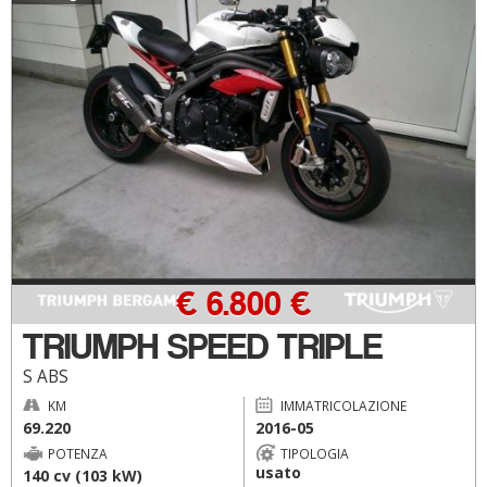
€ 6.800 €
TRIUMPH SPEED TRIPLE
S ABS
KM
IMMATRICOLAZIONE
69.220
2016-05
POTENZA
TIPOLOGIA
usato
140 cv (103 kW)