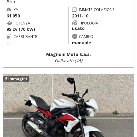
ABS
KM
IMMATRICOLAZIONE
61.050
2011-10
POTENZA
TIPOLOGIA
usato
95 cv (70 kW)
CARBURANTE
CAMBIO
--
manuale
Magnoni Moto S.a.s.
Gallarate (VA)
5 immagini