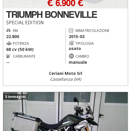
€ 6.900 €
TRIUMPH BONNEVILLE
SPECIAL EDITION
KM
IMMATRICOLAZIONE
22.800
2015-02
POTENZA
TIPOLOGIA
usato
68 cv (50 kW)
CARBURANTE
CAMBIO
--
manuale
Ceriani Moto Srl
Castellanza (VA)
5 immagini