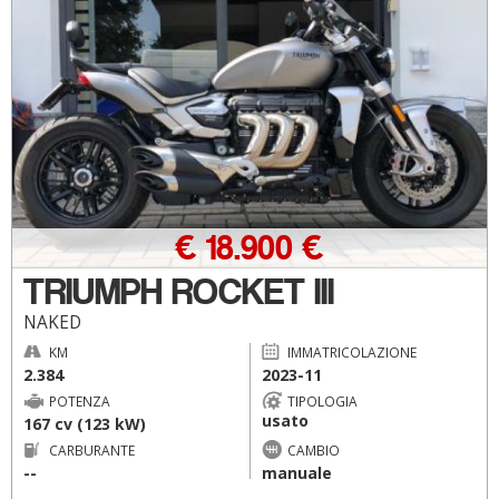
€ 18.900 €
TRIUMPH ROCKET III
NAKED
KM
IMMATRICOLAZIONE
2.384
2023-11
POTENZA
TIPOLOGIA
usato
167 cv (123 kW)
CARBURANTE
CAMBIO
--
manuale