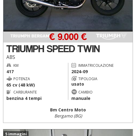
€ 9.000 €
TRIUMPH SPEED TWIN
ABS
KM
IMMATRICOLAZIONE
417
2024-09
POTENZA
TIPOLOGIA
usato
65 cv (48 kW)
CARBURANTE
CAMBIO
benzina 4 tempi
manuale
Bm Centro Moto
Bergamo (BG)
5 immagini