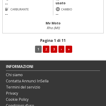
usato
--
CARBURANTE
CAMBIO
--
--
Mv Moto
Rho (MI)
Pagina 1 di 11
1
2
3
›
»
INFORMAZIONI
Chi siamo
Contatta Annunci InSella
Termini del servizio
Privacy
Cookie Policy
Condizioni d’uso