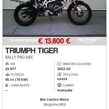
€ 13.800 €
TRIUMPH TIGER
RALLY PRO ABS
KM
IMMATRICOLAZIONE
23.077
2022-02
POTENZA
TIPOLOGIA
usato
95 cv (70 kW)
CARBURANTE
CAMBIO
--
manuale
Bm Centro Moto
Bergamo (BG)