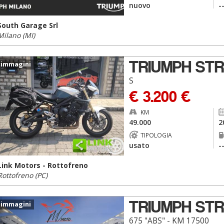
nuovo
-
South Garage Srl
Milano (MI)
TRIUMPH STR
 immagini
S
€ 3.200 €
KM
49.000
2
TIPOLOGIA
usato
-
Link Motors - Rottofreno
Rottofreno (PC)
TRIUMPH STR
 immagini
675 "ABS" - KM 17500