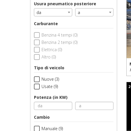
Usura pneumatico posteriore
5
da
a
Carburante
Benzina 4 tempi (0)
Benzina 2 tempi (0)
Elettrica (0)
Altro (0)
Tipo di veicolo
Nuove (3)
Usate (9)
2
Potenza (in KW)
Cambio
Manuale (9)