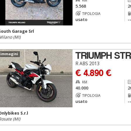
KM
5.568
2
TIPOLOGIA
usato
-
South Garage Srl
Milano (MI)
TRIUMPH STR
 immagini
R ABS 2013
€ 4.890 €
KM
40.000
2
TIPOLOGIA
usato
-
Onlybikes S.r.l
Rosate (MI)