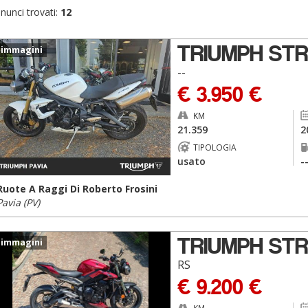
nunci trovati:
12
TRIUMPH STR
 immagini
--
€ 3.950 €
KM
21.359
2
TIPOLOGIA
usato
-
Ruote A Raggi Di Roberto Frosini
Pavia (PV)
TRIUMPH STR
 immagini
RS
€ 9.200 €