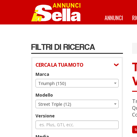
Salta
al
contenuto
ANNUNCI
R
principale
FILTRI DI RICERCA
CERCA LA TUA MOTO
Marca
Triumph (150)
Modello
Tr
Street Triple (12)
Qu
Co
Versione
t
Media