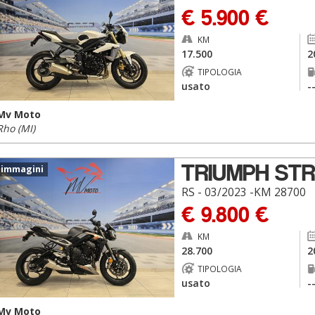
€ 5.900 €
KM
17.500
2
TIPOLOGIA
usato
-
Mv Moto
Rho (MI)
TRIUMPH STR
 immagini
RS - 03/2023 -KM 28700
€ 9.800 €
KM
28.700
2
TIPOLOGIA
usato
-
Mv Moto