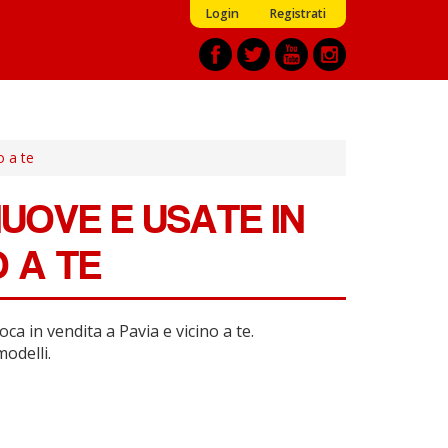
Login
Registrati
o a te
NUOVE E USATE IN
O A TE
ca in vendita a Pavia e vicino a te.
modelli.