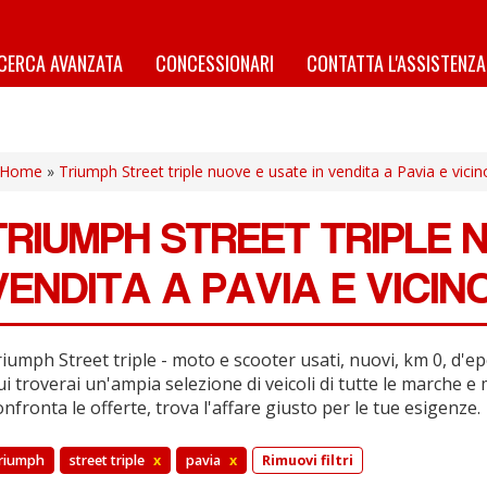
ICERCA AVANZATA
CONCESSIONARI
CONTATTA L'ASSISTENZA
Home
»
Triumph Street triple nuove e usate in vendita a Pavia e vicin
TRIUMPH STREET TRIPLE 
VENDITA A PAVIA E VICIN
iumph Street triple - moto e scooter usati, nuovi, km 0, d'epo
i troverai un'ampia selezione di veicoli di tutte le marche e 
nfronta le offerte, trova l'affare giusto per le tue esigenze.
riumph
street triple
x
pavia
x
Rimuovi filtri