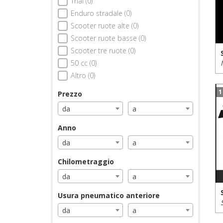
Trial (0)
Enduro stradale (0)
Scooter ruote alte (0)
Scooter ruote basse (0)
Scooter tre ruote (0)
50 cc (0)
Altro (0)
1
Prezzo
da
a
Anno
da
a
Chilometraggio
da
a
Usura pneumatico anteriore
da
a