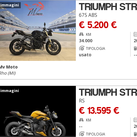
TRIUMPH STR
 immagini
675 ABS
€ 5.200 €
KM
34.000
2
TIPOLOGIA
usato
-
Mv Moto
Rho (MI)
TRIUMPH STR
 immagini
RS
€ 13.595 €
KM
--
2
TIPOLOGIA