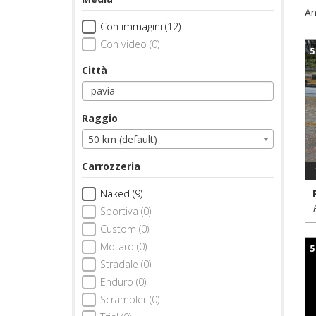
An
Con immagini (12)
Con video (0)
5
Città
Raggio
50 km (default)
Carrozzeria
Naked (9)
Sportiva (0)
Custom (0)
Motard (0)
5
Stradale (0)
Enduro (0)
Scrambler (0)