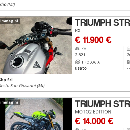
Rho (MI)
TRIUMPH STR
 immagini
RX
€ 11.900 €
KM
2.621
2
TIPOLOGIA
usato
-
Sbp Srl
Sesto San Giovanni (MI)
TRIUMPH STR
 immagini
MOTO2 EDITION
€ 14.000 €