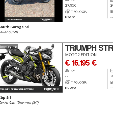
KM
27.956
2
TIPOLOGIA
usato
-
South Garage Srl
Milano (MI)
TRIUMPH STR
 immagine
MOTO2 EDITION
€ 16.195 €
KM
--
2
TIPOLOGIA
nuovo
-
Sbp Srl
Sesto San Giovanni (MI)