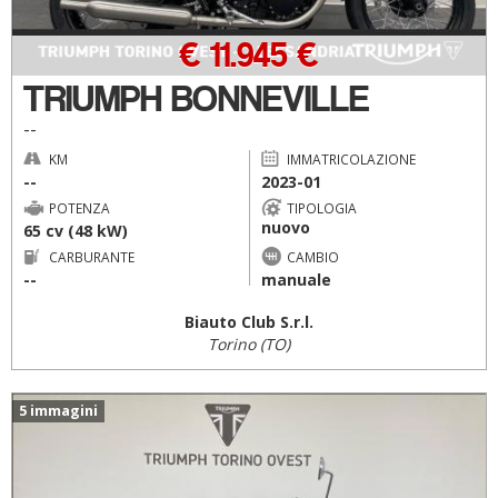
€ 11.945 €
TRIUMPH BONNEVILLE
--
KM
IMMATRICOLAZIONE
--
2023-01
POTENZA
TIPOLOGIA
nuovo
65 cv (48 kW)
CARBURANTE
CAMBIO
--
manuale
Biauto Club S.r.l.
Torino (TO)
5 immagini