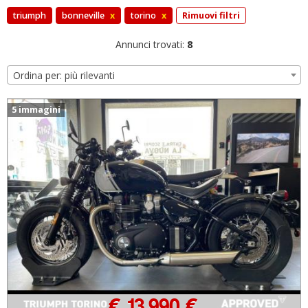
triumph
bonneville
x
torino
x
Rimuovi filtri
Annunci trovati:
8
Ordina per: più rilevanti
5 immagini
€ 13.990 €