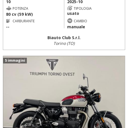
10
2025-10
POTENZA
TIPOLOGIA
usato
80 cv (59 kW)
CARBURANTE
CAMBIO
--
manuale
Biauto Club S.r.l.
Torino (TO)
5 immagini