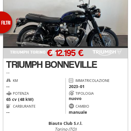
€ 12.195 €
TRIUMPH BONNEVILLE
--
KM
IMMATRICOLAZIONE
--
2023-01
POTENZA
TIPOLOGIA
nuovo
65 cv (48 kW)
CARBURANTE
CAMBIO
--
manuale
Biauto Club S.r.l.
Torino (TO)