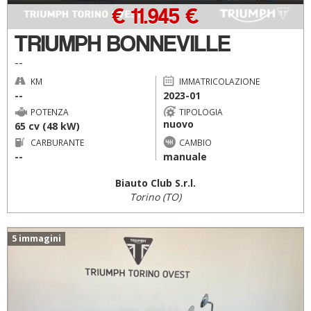
€ 11.945 €
TRIUMPH BONNEVILLE
--
KM
IMMATRICOLAZIONE
--
2023-01
POTENZA
TIPOLOGIA
nuovo
65 cv (48 kW)
CARBURANTE
CAMBIO
--
manuale
Biauto Club S.r.l.
Torino (TO)
5 immagini