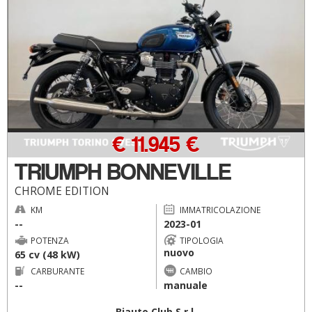
€ 11.945 €
TRIUMPH BONNEVILLE
CHROME EDITION
KM
IMMATRICOLAZIONE
--
2023-01
POTENZA
TIPOLOGIA
nuovo
65 cv (48 kW)
CARBURANTE
CAMBIO
--
manuale
Biauto Club S.r.l.