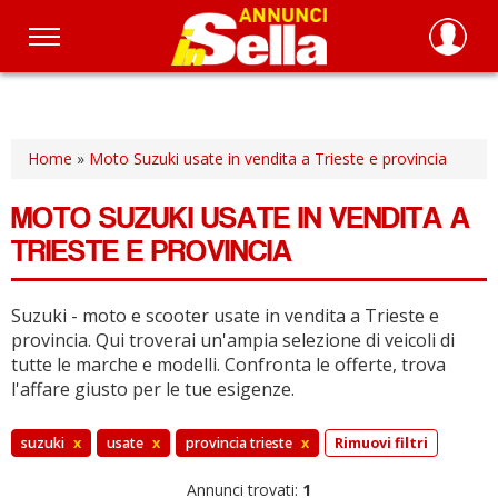
Salta
al
contenuto
principale
Home
»
Moto Suzuki usate in vendita a Trieste e provincia
MOTO SUZUKI USATE IN VENDITA A
TRIESTE E PROVINCIA
Suzuki - moto e scooter usate in vendita a Trieste e
provincia.
Qui troverai un'ampia selezione di veicoli di
tutte le marche e modelli.
Confronta le offerte, trova
l'affare giusto per le tue esigenze.
suzuki
x
usate
x
provincia trieste
x
Rimuovi filtri
Annunci trovati:
1