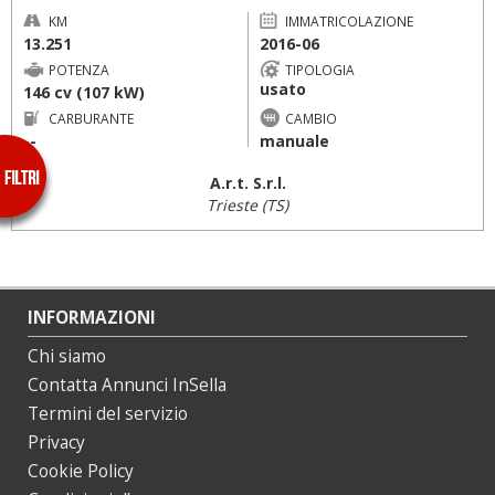
KM
IMMATRICOLAZIONE
13.251
2016-06
POTENZA
TIPOLOGIA
usato
146 cv (107 kW)
CARBURANTE
CAMBIO
--
manuale
A.r.t. S.r.l.
Trieste (TS)
INFORMAZIONI
Chi siamo
Contatta Annunci InSella
Termini del servizio
Privacy
Cookie Policy