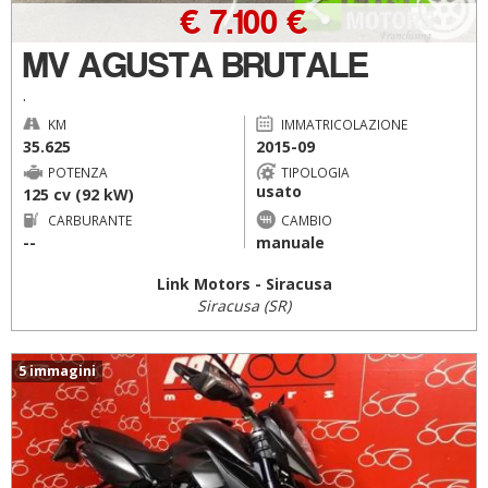
€ 7.100 €
MV AGUSTA BRUTALE
.
KM
IMMATRICOLAZIONE
35.625
2015-09
POTENZA
TIPOLOGIA
usato
125 cv (92 kW)
CARBURANTE
CAMBIO
--
manuale
Link Motors - Siracusa
Siracusa (SR)
5 immagini