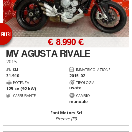
€ 8.990 €
MV AGUSTA RIVALE
2015
KM
IMMATRICOLAZIONE
31.910
2015-02
POTENZA
TIPOLOGIA
usato
125 cv (92 kW)
CARBURANTE
CAMBIO
--
manuale
Fani Motors Srl
Firenze (FI)