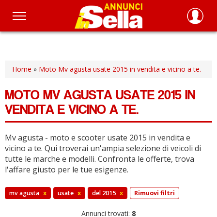
Salta
al
contenuto
principale
Home
»
Moto Mv agusta usate 2015 in vendita e vicino a te.
MOTO MV AGUSTA USATE 2015 IN
VENDITA E VICINO A TE.
Mv agusta - moto e scooter usate 2015 in vendita e
vicino a te.
Qui troverai un'ampia selezione di veicoli di
tutte le marche e modelli.
Confronta le offerte, trova
l'affare giusto per le tue esigenze.
mv agusta
x
usate
x
del 2015
x
Rimuovi filtri
Annunci trovati:
8