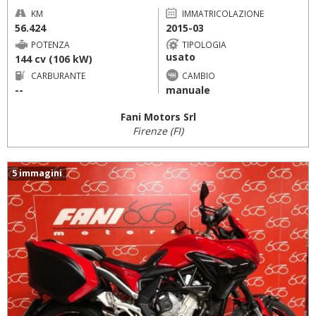
KM
IMMATRICOLAZIONE
56.424
2015-03
POTENZA
TIPOLOGIA
usato
144 cv (106 kW)
CARBURANTE
CAMBIO
--
manuale
Fani Motors Srl
Firenze (FI)
5 immagini