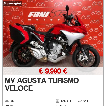
5 immagini
€ 9.990 €
MV AGUSTA TURISMO
VELOCE
.
KM
IMMATRICOLAZIONE
39.000
2015-07