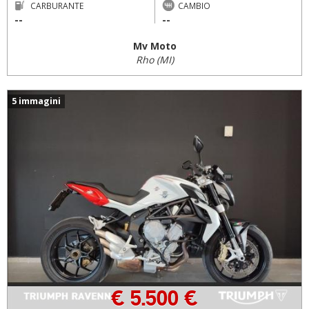
CARBURANTE
CAMBIO
--
--
Mv Moto
Rho (MI)
5 immagini
€ 5.500 €