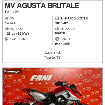
MV AGUSTA BRUTALE
EAS ABS
KM
IMMATRICOLAZIONE
14.474
2015-02
POTENZA
TIPOLOGIA
usato
125 cv (92 kW)
CARBURANTE
CAMBIO
--
manuale
A.r.t. S.r.l.
Trieste (TS)
5 immagini