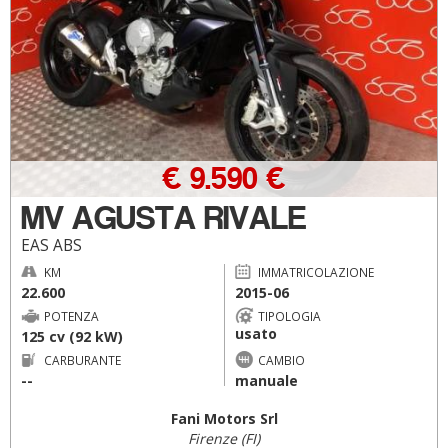
€ 9.590 €
MV AGUSTA RIVALE
EAS ABS
KM
IMMATRICOLAZIONE
22.600
2015-06
POTENZA
TIPOLOGIA
usato
125 cv (92 kW)
CARBURANTE
CAMBIO
--
manuale
Fani Motors Srl
Firenze (FI)