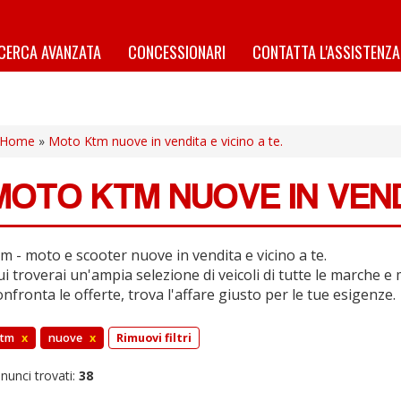
ICERCA AVANZATA
CONCESSIONARI
CONTATTA L'ASSISTENZA
Home
»
Moto Ktm nuove in vendita e vicino a te.
MOTO KTM NUOVE IN VENDI
m - moto e scooter nuove in vendita e vicino a te.
i troverai un'ampia selezione di veicoli di tutte le marche e 
nfronta le offerte, trova l'affare giusto per le tue esigenze.
ktm
x
nuove
x
Rimuovi filtri
nunci trovati:
38