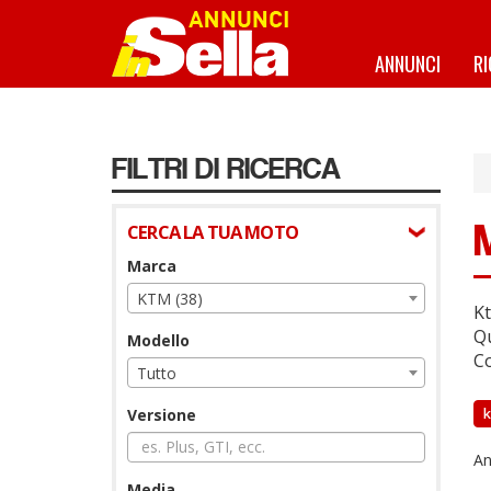
Salta
al
contenuto
ANNUNCI
R
principale
FILTRI DI RICERCA
CERCA LA TUA MOTO
Marca
KTM (38)
Kt
Qu
Modello
Co
Tutto
Versione
An
Media