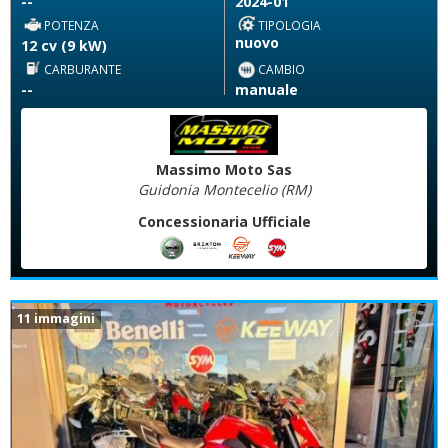
--
2024-01
POTENZA
TIPOLOGIA
nuovo
12 cv (9 kW)
CARBURANTE
CAMBIO
--
manuale
Massimo Moto Sas
Guidonia Montecelio (RM)
Concessionaria Ufficiale
11 immagini