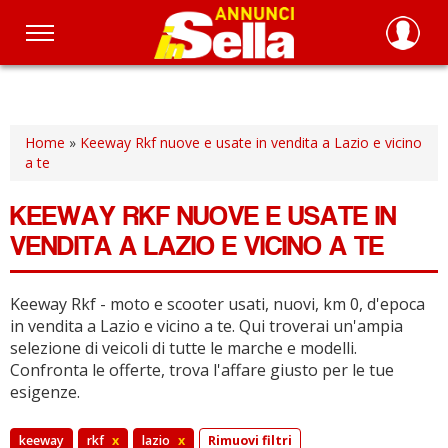
Salta
al
contenuto
principale
Home
»
Keeway Rkf nuove e usate in vendita a Lazio e vicino
a te
KEEWAY RKF NUOVE E USATE IN
VENDITA A LAZIO E VICINO A TE
Keeway Rkf - moto e scooter usati, nuovi, km 0, d'epoca
in vendita a Lazio e vicino a te.
Qui troverai un'ampia
selezione di veicoli di tutte le marche e modelli.
Confronta le offerte, trova l'affare giusto per le tue
esigenze.
keeway
rkf
x
lazio
x
Rimuovi filtri