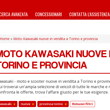
ICERCA AVANZATA
CONCESSIONARI
CONTATTA L'ASSISTENZA
Home
»
Moto Kawasaki nuove in vendita a Torino e provincia
MOTO KAWASAKI NUOVE I
TORINO E PROVINCIA
wasaki - moto e scooter nuove in vendita a Torino e provinc
i troverai un'ampia selezione di veicoli di tutte le marche e 
nfronta le offerte, trova l'affare giusto per le tue esigenze.
awasaki
x
nuove
x
provincia torino
x
Rimuovi filtri