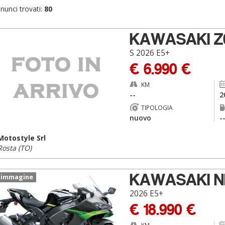
nunci trovati:
80
KAWASAKI Z
S 2026 E5+
€ 6.990 €
KM
--
2
TIPOLOGIA
nuovo
-
Motostyle Srl
Rosta (TO)
KAWASAKI NI
 immagine
2026 E5+
€ 18.990 €