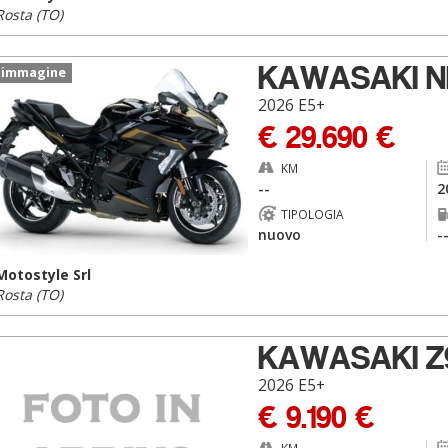
Rosta (TO)
KAWASAKI N
 immagine
2026 E5+
€ 29.690 €
KM
--
2
TIPOLOGIA
nuovo
-
Motostyle Srl
Rosta (TO)
KAWASAKI Z
2026 E5+
€ 9.190 €