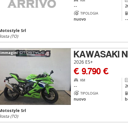
KM
--
2
TIPOLOGIA
nuovo
-
Motostyle Srl
Rosta (TO)
KAWASAKI NI
 immagini
2026 E5+
€ 9.790 €
KM
--
2
TIPOLOGIA
nuovo
b
Motostyle Srl
Rosta (TO)