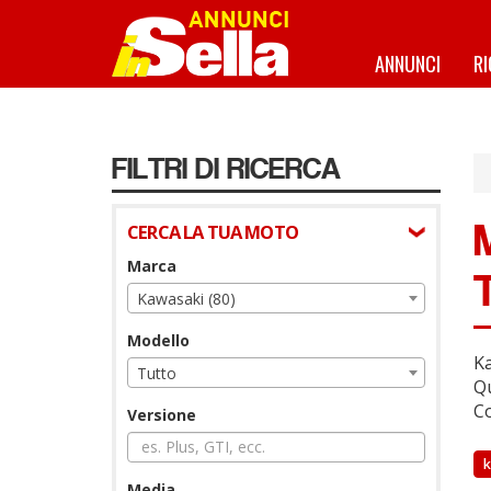
Salta
al
contenuto
ANNUNCI
R
principale
FILTRI DI RICERCA
CERCA LA TUA MOTO
Marca
Kawasaki (80)
Modello
Ka
Tutto
Qu
Co
Versione
k
Media