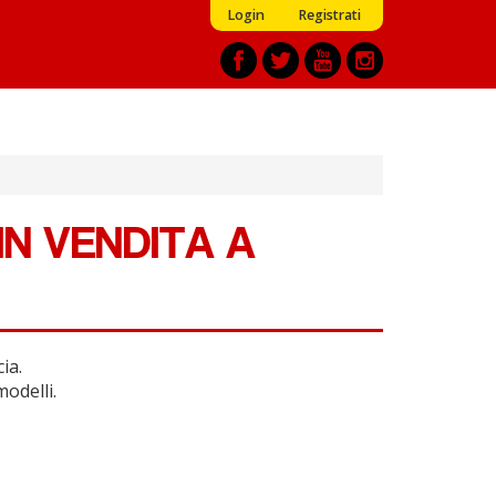
Login
Registrati
N VENDITA A
ia.
modelli.