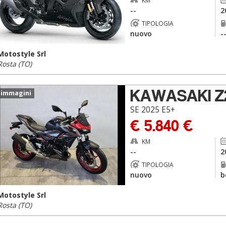
KM
--
2
TIPOLOGIA
nuovo
-
Motostyle Srl
Rosta (TO)
KAWASAKI Z2
 immagini
SE 2025 E5+
€ 5.840 €
KM
--
2
TIPOLOGIA
nuovo
b
Motostyle Srl
Rosta (TO)