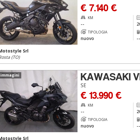
€ 7.140 €
KM
--
2
TIPOLOGIA
nuovo
-
Motostyle Srl
Rosta (TO)
KAWASAKI V
 immagini
SE
€ 13.990 €
KM
--
2
TIPOLOGIA
nuovo
-
Motostyle Srl