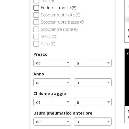
Trial (0)
Enduro stradale (8)
Scooter ruote alte (0)
Scooter ruote basse (0)
Scooter tre ruote (0)
50 cc (0)
Altro (0)
2
Prezzo
da
a
Anno
da
a
Chilometraggio
da
a
Usura pneumatico anteriore
da
a