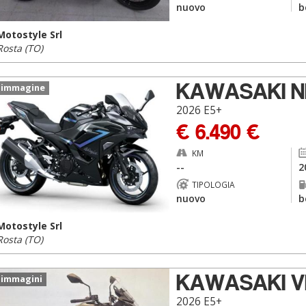
nuovo
b
Motostyle Srl
Rosta (TO)
KAWASAKI NI
 immagine
2026 E5+
€ 6.490 €
KM
--
2
TIPOLOGIA
nuovo
b
Motostyle Srl
Rosta (TO)
KAWASAKI V
 immagini
2026 E5+