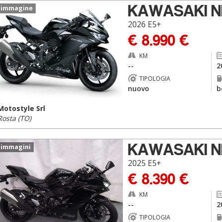
KAWASAKI NI
 immagine
2026 E5+
€ 8.990 €
KM
--
2
TIPOLOGIA
nuovo
b
Motostyle Srl
Rosta (TO)
KAWASAKI NI
 immagini
2025 E5+
€ 8.390 €
KM
--
2
TIPOLOGIA