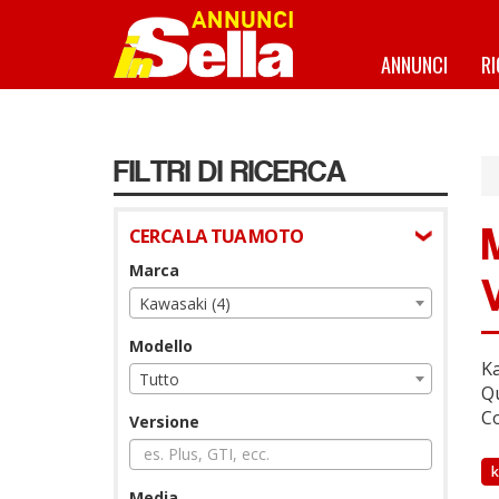
Salta
al
contenuto
ANNUNCI
R
principale
FILTRI DI RICERCA
CERCA LA TUA MOTO
Marca
Kawasaki (4)
Modello
Ka
Tutto
Qu
Co
Versione
k
Media