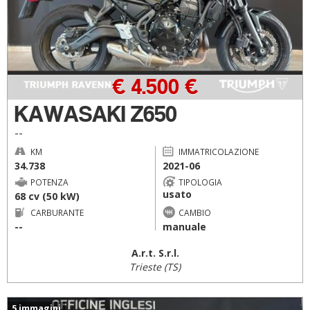
€ 4.500 €
KAWASAKI Z650
--
KM
IMMATRICOLAZIONE
34.738
2021-06
POTENZA
TIPOLOGIA
usato
68 cv (50 kW)
CARBURANTE
CAMBIO
--
manuale
A.r.t. S.r.l.
Trieste (TS)
5 immagini