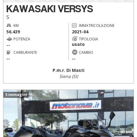
KAWASAKI VERSYS
S
KM
IMMATRICOLAZIONE
56.439
2021-04
POTENZA
TIPOLOGIA
usato
--
CARBURANTE
CAMBIO
--
--
P.m.r. Di Masti
Siena (SI)
5 immagini