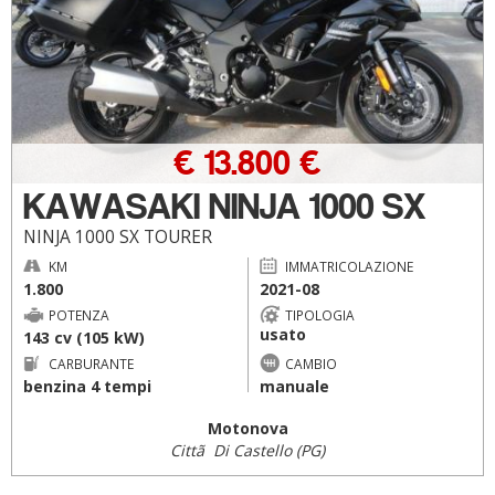
€ 13.800 €
KAWASAKI NINJA 1000 SX
NINJA 1000 SX TOURER
KM
IMMATRICOLAZIONE
1.800
2021-08
POTENZA
TIPOLOGIA
usato
143 cv (105 kW)
CARBURANTE
CAMBIO
benzina 4 tempi
manuale
Motonova
Cittã Di Castello (PG)