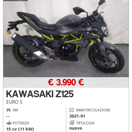
€ 3.990 €
KAWASAKI Z125
EURO 5
KM
IMMATRICOLAZIONE
--
2021-01
POTENZA
TIPOLOGIA
nuovo
15 cv (11 kW)