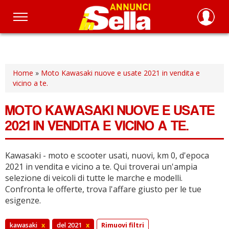
Salta
al
contenuto
principale
Home
»
Moto Kawasaki nuove e usate 2021 in vendita e
vicino a te.
MOTO KAWASAKI NUOVE E USATE
2021 IN VENDITA E VICINO A TE.
Kawasaki - moto e scooter usati, nuovi, km 0, d'epoca
2021 in vendita e vicino a te.
Qui troverai un'ampia
selezione di veicoli di tutte le marche e modelli.
Confronta le offerte, trova l'affare giusto per le tue
esigenze.
kawasaki
x
del 2021
x
Rimuovi filtri