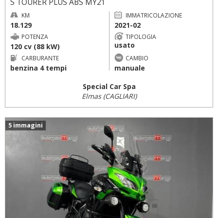
S TOURER PLUS ABS MY21
KM
IMMATRICOLAZIONE
18.129
2021-02
POTENZA
TIPOLOGIA
usato
120 cv (88 kW)
CARBURANTE
CAMBIO
benzina 4 tempi
manuale
Special Car Spa
Elmas (CAGLIARI)
5 immagini