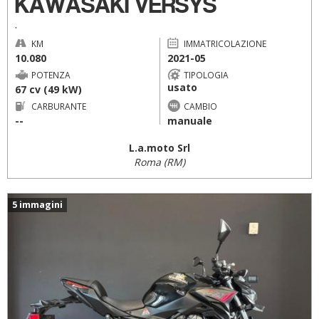
KAWASAKI VERSYS
.
KM
IMMATRICOLAZIONE
10.080
2021-05
POTENZA
TIPOLOGIA
usato
67 cv (49 kW)
CARBURANTE
CAMBIO
--
manuale
L.a.moto Srl
Roma (RM)
5 immagini