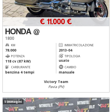
€ 11.000 €
HONDA @
1800
KM
IMMATRICOLAZIONE
78.000
2013-04
POTENZA
TIPOLOGIA
usato
118 cv (87 kW)
CARBURANTE
CAMBIO
benzina 4 tempi
manuale
Victory Team
Pavia (PV)
5 immagini