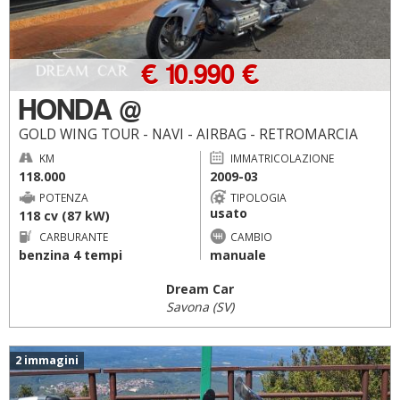
€ 10.990 €
HONDA @
GOLD WING TOUR - NAVI - AIRBAG - RETROMARCIA
KM
IMMATRICOLAZIONE
118.000
2009-03
POTENZA
TIPOLOGIA
usato
118 cv (87 kW)
CARBURANTE
CAMBIO
benzina 4 tempi
manuale
Dream Car
Savona (SV)
2 immagini