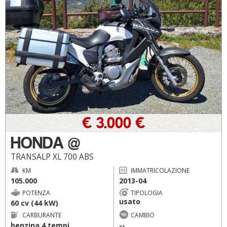
€ 3.000 €
HONDA @
TRANSALP XL 700 ABS
KM
IMMATRICOLAZIONE
105.000
2013-04
POTENZA
TIPOLOGIA
usato
60 cv (44 kW)
CARBURANTE
CAMBIO
benzina 4 tempi
--