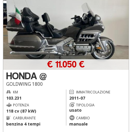
€ 11.050 €
HONDA @
GOLDWING 1800
KM
IMMATRICOLAZIONE
103.231
2011-07
POTENZA
TIPOLOGIA
usato
118 cv (87 kW)
CARBURANTE
CAMBIO
benzina 4 tempi
manuale