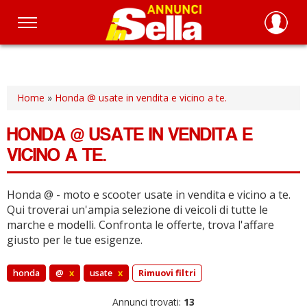
Salta
al
contenuto
principale
Home
»
Honda @ usate in vendita e vicino a te.
HONDA @ USATE IN VENDITA E
VICINO A TE.
Honda @ - moto e scooter usate in vendita e vicino a te.
Qui troverai un'ampia selezione di veicoli di tutte le
marche e modelli.
Confronta le offerte, trova l'affare
giusto per le tue esigenze.
honda
@
x
usate
x
Rimuovi filtri
Annunci trovati:
13