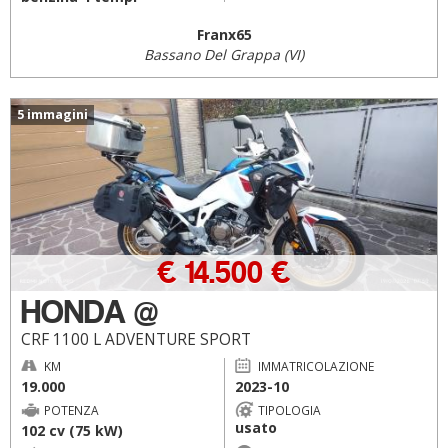
Franx65
Bassano Del Grappa (VI)
5 immagini
€ 14.500 €
HONDA @
CRF 1100 L ADVENTURE SPORT
KM
IMMATRICOLAZIONE
19.000
2023-10
POTENZA
TIPOLOGIA
usato
102 cv (75 kW)