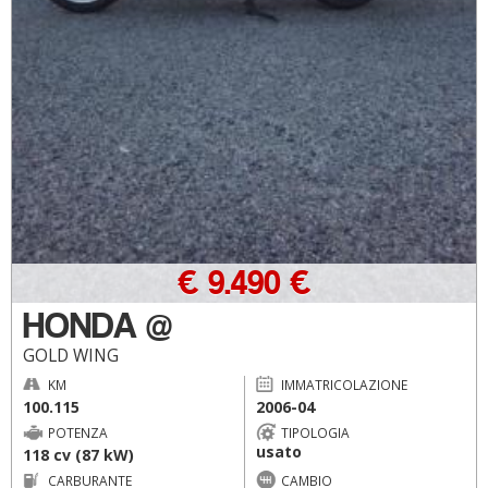
€ 9.490 €
HONDA @
GOLD WING
KM
IMMATRICOLAZIONE
100.115
2006-04
POTENZA
TIPOLOGIA
usato
118 cv (87 kW)
CARBURANTE
CAMBIO