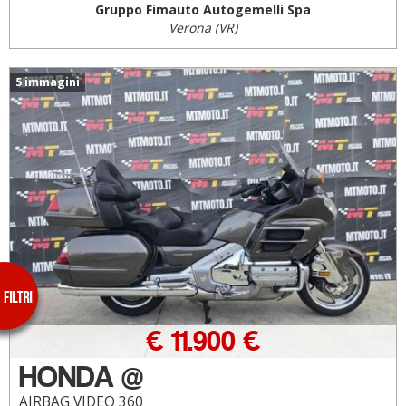
Gruppo Fimauto Autogemelli Spa
Verona (VR)
5 immagini
€ 11.900 €
HONDA @
AIRBAG VIDEO 360