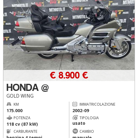
€ 8.900 €
HONDA @
GOLD WING
KM
IMMATRICOLAZIONE
175.000
2002-09
POTENZA
TIPOLOGIA
usato
118 cv (87 kW)
CARBURANTE
CAMBIO
benzina 4 tempi
manuale