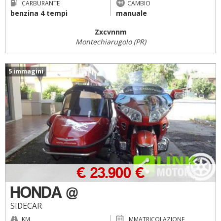
CARBURANTE
CAMBIO
benzina 4 tempi
manuale
Zxcvnnm
Montechiarugolo (PR)
5 immagini
€ 23.900 €
HONDA @
SIDECAR
KM
IMMATRICOLAZIONE