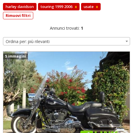
harley davidson
touring 1999 2006
x
usate
x
Rimuovi filtri
Annunci trovati:
1
Ordina per: più rilevanti
5 immagini