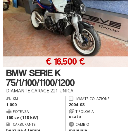
€ 16.500 €
BMW SERIE K
75/1/100/1100/1200
DIAMANTE GARAGE 221 UNICA
KM
IMMATRICOLAZIONE
1.000
2004-08
POTENZA
TIPOLOGIA
usato
160 cv (118 kW)
CARBURANTE
CAMBIO
benzina 4 tempi
manuale