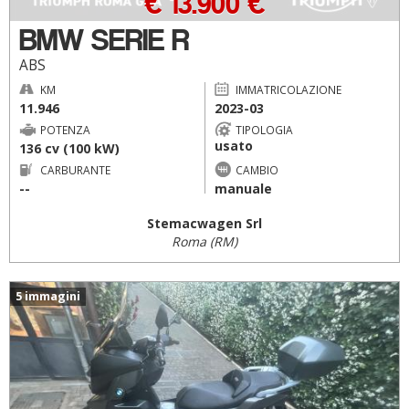
€ 13.900 €
BMW SERIE R
ABS
KM
IMMATRICOLAZIONE
11.946
2023-03
POTENZA
TIPOLOGIA
usato
136 cv (100 kW)
CARBURANTE
CAMBIO
--
manuale
Stemacwagen Srl
Roma (RM)
5 immagini