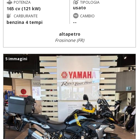
POTENZA
TIPOLOGIA
usato
165 cv (121 kW)
CARBURANTE
CAMBIO
benzina 4 tempi
--
altapetro
Frosinone (FR)
5 immagini