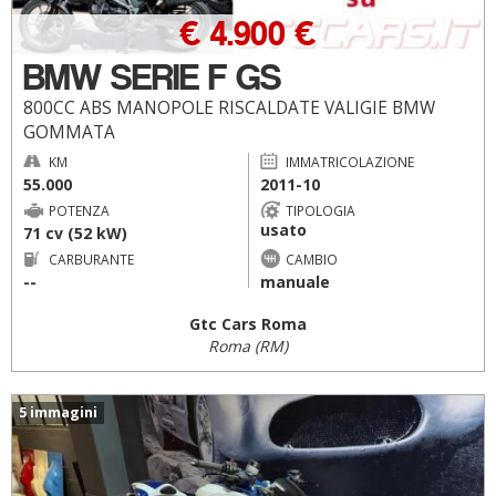
€ 4.900 €
BMW SERIE F GS
800CC ABS MANOPOLE RISCALDATE VALIGIE BMW
GOMMATA
KM
IMMATRICOLAZIONE
55.000
2011-10
POTENZA
TIPOLOGIA
usato
71 cv (52 kW)
CARBURANTE
CAMBIO
--
manuale
Gtc Cars Roma
Roma (RM)
5 immagini