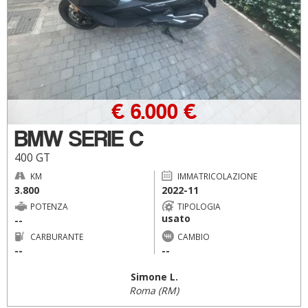
€ 6.000 €
BMW SERIE C
400 GT
KM
IMMATRICOLAZIONE
3.800
2022-11
POTENZA
TIPOLOGIA
usato
--
CARBURANTE
CAMBIO
--
--
Simone L.
Roma (RM)