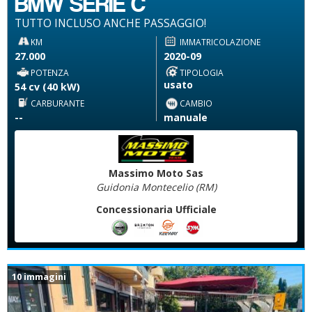
BMW SERIE C
TUTTO INCLUSO ANCHE PASSAGGIO!
KM
IMMATRICOLAZIONE
27.000
2020-09
POTENZA
TIPOLOGIA
usato
54 cv (40 kW)
CARBURANTE
CAMBIO
--
manuale
Massimo Moto Sas
Guidonia Montecelio (RM)
Concessionaria Ufficiale
10 immagini