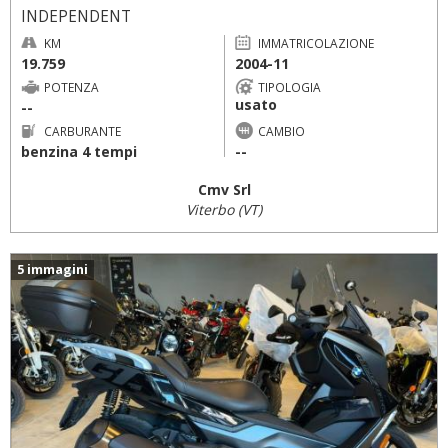
INDEPENDENT
KM
IMMATRICOLAZIONE
19.759
2004-11
POTENZA
TIPOLOGIA
usato
--
CARBURANTE
CAMBIO
benzina 4 tempi
--
Cmv Srl
Viterbo (VT)
5 immagini