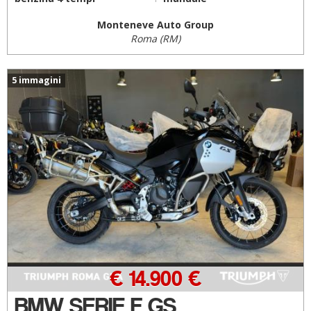
Monteneve Auto Group
Roma (RM)
5 immagini
€ 14.900 €
BMW SERIE F GS