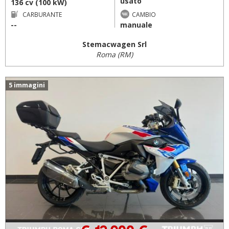
usato
136 cv (100 kW)
CARBURANTE
CAMBIO
--
manuale
Stemacwagen Srl
Roma (RM)
5 immagini