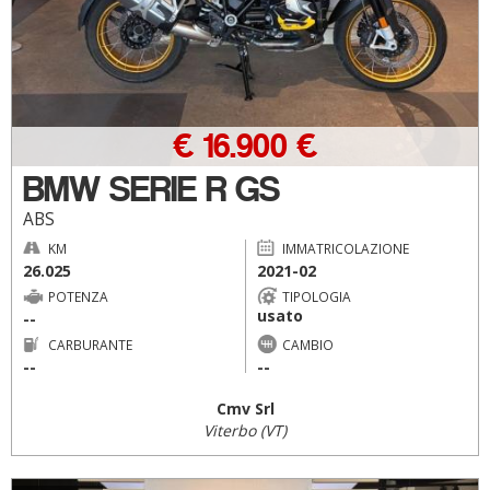
€ 16.900 €
BMW SERIE R GS
ABS
KM
IMMATRICOLAZIONE
26.025
2021-02
POTENZA
TIPOLOGIA
usato
--
CARBURANTE
CAMBIO
--
--
Cmv Srl
Viterbo (VT)