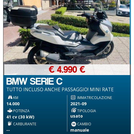
€ 4.990 €
BMW SERIE C
TUTTO INCLUSO ANCHE PASSAGGIO! MINI RATE
KM
IMMATRICOLAZIONE
14.000
2021-09
POTENZA
TIPOLOGIA
usato
41 cv (30 kW)
CARBURANTE
CAMBIO
--
manuale