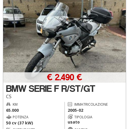
€ 2.490 €
BMW SERIE F R/ST/GT
CS
KM
IMMATRICOLAZIONE
65.000
2005-02
POTENZA
TIPOLOGIA
usato
50 cv (37 kW)