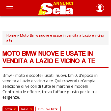
Salta
al
contenuto
principale
Home
»
Moto Bmw nuove e usate in vendita a Lazio e vicino
a te
MOTO BMW NUOVE E USATE IN
VENDITA A LAZIO E VICINO A TE
Bmw - moto e scooter usati, nuovi, km 0, d'epoca in
vendita a Lazio e vicino a te.
Qui troverai un'ampia
selezione di veicoli di tutte le marche e modelli.
Confronta le offerte, trova l'affare giusto per le tue
esigenze.
bmw
x
lazio
x
Rimuovi filtri