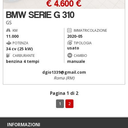
€ 4.600 €
BMW SERIE G 310
GS
KM
IMMATRICOLAZIONE
11.000
2020-05
POTENZA
TIPOLOGIA
usato
34 cv (25 kW)
CARBURANTE
CAMBIO
benzina 4 tempi
manuale
dgio1339@gmail.com
Roma (RM)
Pagina 1 di 2
1
2
INFORMAZIONI