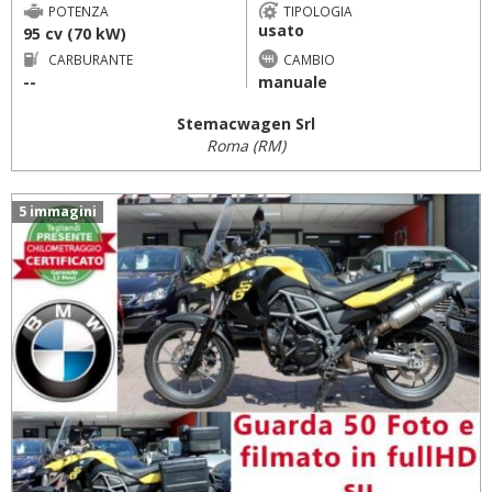
POTENZA
TIPOLOGIA
usato
95 cv (70 kW)
CARBURANTE
CAMBIO
--
manuale
Stemacwagen Srl
Roma (RM)
5 immagini