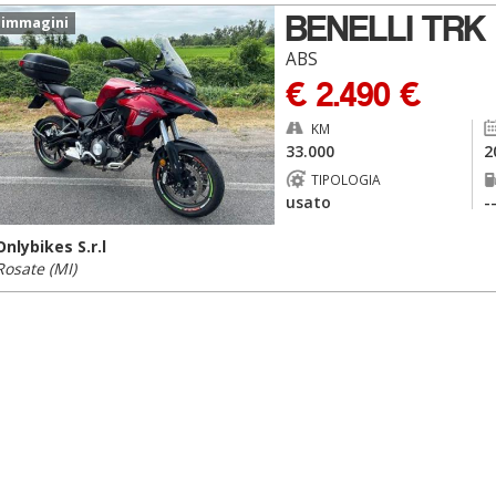
BENELLI TRK
 immagini
ABS
€ 2.490 €
KM
33.000
2
TIPOLOGIA
usato
-
Onlybikes S.r.l
Rosate (MI)