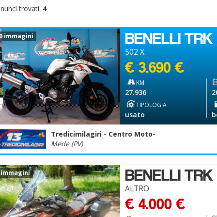
nunci trovati:
4
BENELLI TRK
0 immagini
502 X.
€ 3.690 €
KM
27.936
2
TIPOLOGIA
usato
b
Tredicimilagiri - Centro Moto-
Mede (PV)
BENELLI TRK
 immagini
ALTRO
€ 4.000 €