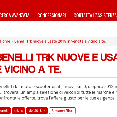
ICERCA AVANZATA
CONCESSIONARI
CONTATTA L'ASSISTENZA
Home
»
Benelli Trk nuove e usate 2018 in vendita e vicino a te.
BENELLI TRK NUOVE E USA
E VICINO A TE.
nelli Trk - moto e scooter usati, nuovi, km 0, d'epoca 2018 in
i troverai un'ampia selezione di veicoli di tutte le marche e 
nfronta le offerte, trova l'affare giusto per le tue esigenze.
enelli
trk
x
del 2018
x
Rimuovi filtri