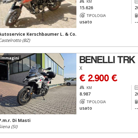
KM
15.626
2
TIPOLOGIA
usato
-
Autoservice Kerschbaumer L. & Co.
Castelrotto (BZ)
BENELLI TRK
 immagini
X
€ 2.900 €
KM
8.987
2
TIPOLOGIA
usato
-
P.m.r. Di Masti
Siena (SI)