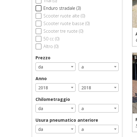
Trial (0)
Enduro stradale (3)
Scooter ruote alte (0)
Scooter ruote basse (0)
Scooter tre ruote (0)
50 cc (0)
Altro (0)
Prezzo
5
da
a
Anno
2018
2018
Chilometraggio
da
a
Usura pneumatico anteriore
da
a