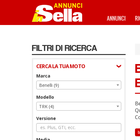
Salta
al
contenuto
ANNUNCI
R
principale
FILTRI DI RICERCA
CERCA LA TUA MOTO
Marca
Benelli (9)
Modello
Be
TRK (4)
Qu
Co
Versione
b
Media