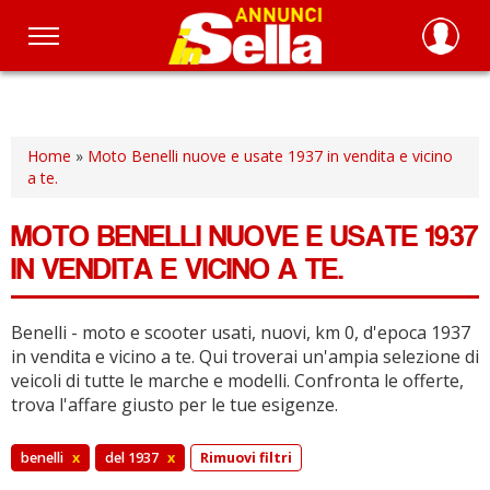
Salta
al
contenuto
principale
Home
»
Moto Benelli nuove e usate 1937 in vendita e vicino
a te.
MOTO BENELLI NUOVE E USATE 1937
IN VENDITA E VICINO A TE.
Benelli - moto e scooter usati, nuovi, km 0, d'epoca 1937
in vendita e vicino a te.
Qui troverai un'ampia selezione di
veicoli di tutte le marche e modelli.
Confronta le offerte,
trova l'affare giusto per le tue esigenze.
benelli
x
del 1937
x
Rimuovi filtri