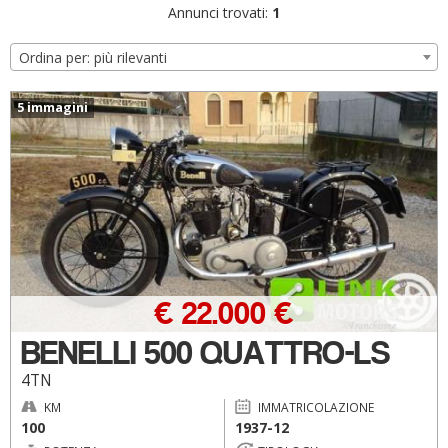
Annunci trovati:
1
Ordina per: più rilevanti
5 immagini
€ 22.000 €
BENELLI 500 QUATTRO-LS
4TN
KM
IMMATRICOLAZIONE
100
1937-12